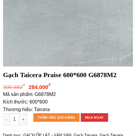
Gạch Taicera Praise 600*600 G6878M2
Giá
Giá
₫
₫
305.882
284.000
gốc
hiện
Mã sản phẩm: G6878M2
là:
tại
Kích thước: 600*600
305.882₫.
là:
Thương hiệu: Taicera
284.000₫.
Gạch Taicera Praise 600*600 G6878M2 số lượng
THÊM VÀO GIỎ HÀNG
MUA NGAY
Danh mục:
GẠCH ỐP LÁT - VÁN SÀN
,
Gạch Taicera
,
Gạch Taicera