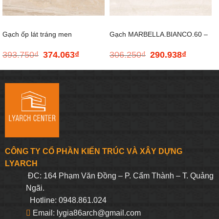
Gạch ốp lát tráng men
Gạch MARBELLA.BIANCO.60 –
393.750
₫
374.063
₫
306.250
₫
290.938
₫
Giá
Giá
Giá
Giá
ONICHITTA.BEIGE.80 –
600*600
gốc
hiện
gốc
hiện
là:
tại
là:
tại
393.750₫.
là:
306.250₫.
là:
800*800
374.063₫.
290.938₫.
CÔNG TY CỔ PHẦN KIẾN TRÚC VÀ XÂY DỰNG
LYARCH
ĐC: 164 Phạm Văn Đồng – P. Cẩm Thành – T. Quảng
Ngãi.
Hotline: 0948.861.024
Email: lygia86arch@gmail.com