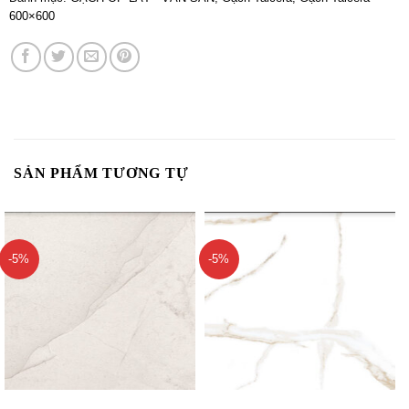
600×600
SẢN PHẨM TƯƠNG TỰ
-5%
-5%