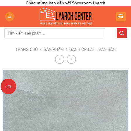
Skip
Chào mừng bạn đến với Showroom Lyarch
to
content
Tìm
kiếm:
TRANG CHỦ
/
SẢN PHẨM
/
GẠCH ỐP LÁT - VÁN SÀN
-7%