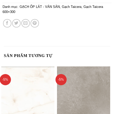
Danh mục:
GẠCH ỐP LÁT - VÁN SÀN
,
Gạch Taicera
,
Gạch Taicera
600×300
SẢN PHẨM TƯƠNG TỰ
-5%
-5%