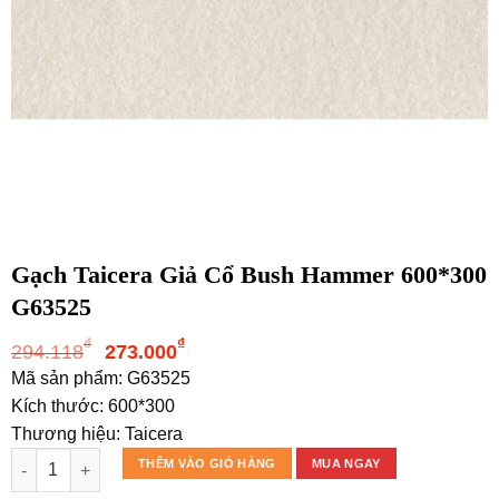
Gạch Taicera Giả Cổ Bush Hammer 600*300
G63525
Giá
Giá
₫
₫
294.118
273.000
gốc
hiện
Mã sản phẩm: G63525
là:
tại
Kích thước: 600*300
294.118₫.
là:
Thương hiệu: Taicera
273.000₫.
Gạch Taicera Giả Cổ Bush Hammer 600*300 G63525 số lượng
THÊM VÀO GIỎ HÀNG
MUA NGAY