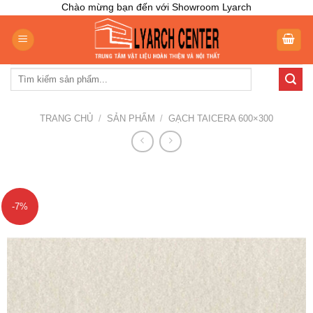
Skip
Chào mừng bạn đến với Showroom Lyarch
to
content
Tìm
kiếm:
TRANG CHỦ
/
SẢN PHẨM
/
GẠCH TAICERA 600×300
-7%