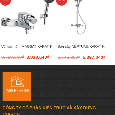
Vòi sen tắm MAGSAT KARAT K-
Sen cây NEPTUNE KARAT K-
3.798.300
₫
3.038.640
₫
6.746.300
₫
5.397.040
₫
Giá
Giá
Giá
Giá
37217T-CP
98682T-M1-CP
gốc
hiện
gốc
hiện
là:
tại
là:
tại
3.798.300₫.
là:
6.746.300₫.
là:
3.038.640₫.
5.397
CÔNG TY CỔ PHẦN KIẾN TRÚC VÀ XÂY DỰNG
LYARCH