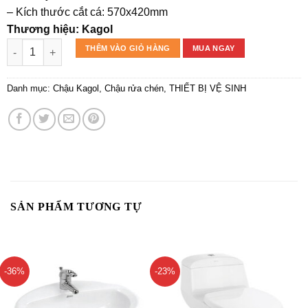
– Kích thước cắt cá: 570x420mm
Thương hiệu: Kagol
Chậu rửa chén Nano đen 1 hố Kagol KND6045 số lượng
THÊM VÀO GIỎ HÀNG
MUA NGAY
Danh mục:
Chậu Kagol
,
Chậu rửa chén
,
THIẾT BỊ VỆ SINH
SẢN PHẨM TƯƠNG TỰ
-36%
-23%