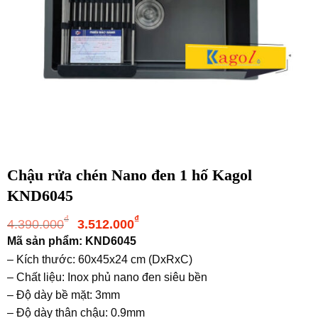
Chậu rửa chén Nano đen 1 hố Kagol
KND6045
Giá
Giá
₫
₫
4.390.000
3.512.000
gốc
hiện
Mã sản phẩm: KND6045
là:
tại
– Kích thước: 60x45x24 cm (DxRxC)
4.390.000₫.
là:
– Chất liệu: Inox phủ nano đen siêu bền
3.512.000₫.
– Độ dày bề mặt: 3mm
– Độ dày thân chậu: 0.9mm