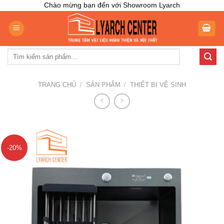
Skip
Chào mừng bạn đến với Showroom Lyarch
to
content
Tìm
kiếm:
TRANG CHỦ
/
SẢN PHẨM
/
THIẾT BỊ VỆ SINH
-20%