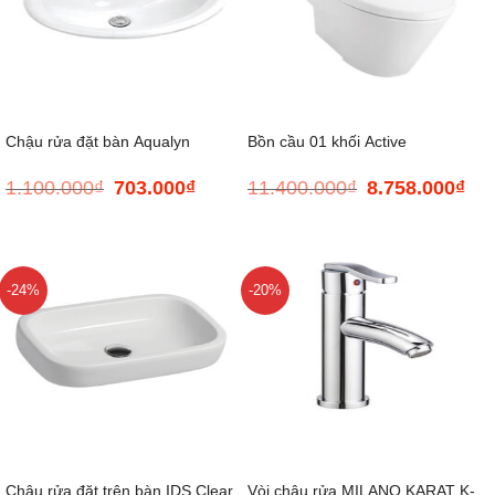
Chậu rửa đặt bàn Aqualyn
Bồn cầu 01 khối Active
1.100.000
₫
703.000
₫
11.400.000
₫
8.758.000
₫
Giá
Giá
Giá
Giá
gốc
hiện
gốc
hiện
là:
tại
là:
tại
1.100.000₫.
là:
11.400.000₫.
là:
703.000₫.
8.75
-24%
-20%
Chậu rửa đặt trên bàn IDS Clear
Vòi chậu rửa MILANO KARAT K-