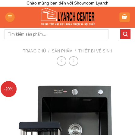
Skip
Chào mừng bạn đến với Showroom Lyarch
to
content
Tìm
kiếm:
TRANG CHỦ
/
SẢN PHẨM
/
THIẾT BỊ VỆ SINH
-20%