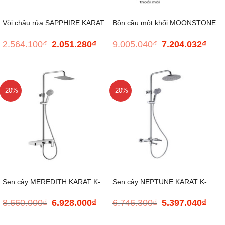
Vòi chậu rửa SAPPHIRE KARAT
Bồn cầu một khối MOONSTONE
2.564.100
₫
2.051.280
₫
9.005.040
₫
7.204.032
₫
Giá
Giá
Giá
Giá
K-99363T-M-CP
II KARAT K-72479X-C-WK
gốc
hiện
gốc
hiện
là:
tại
là:
tại
2.564.100₫.
là:
9.005.040₫.
là:
2.051.280₫.
7.204
-20%
-20%
Sen cây MEREDITH KARAT K-
Sen cây NEPTUNE KARAT K-
8.660.000
₫
6.928.000
₫
6.746.300
₫
5.397.040
₫
Giá
Giá
Giá
Giá
21361T-CP
98682T-M1-CP
gốc
hiện
gốc
hiện
là:
tại
là:
tại