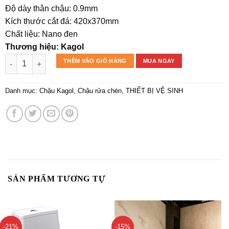
Độ dày thân chậu: 0.9mm
Kích thước cắt đá: 420x370mm
Chất liệu: Nano đen
Thương hiệu: Kagol
Chậu rửa chén KAGOL KND4540 một hố Nano đen số lượng
THÊM VÀO GIỎ HÀNG
MUA NGAY
Danh mục:
Chậu Kagol
,
Chậu rửa chén
,
THIẾT BỊ VỆ SINH
SẢN PHẨM TƯƠNG TỰ
-21%
-15%