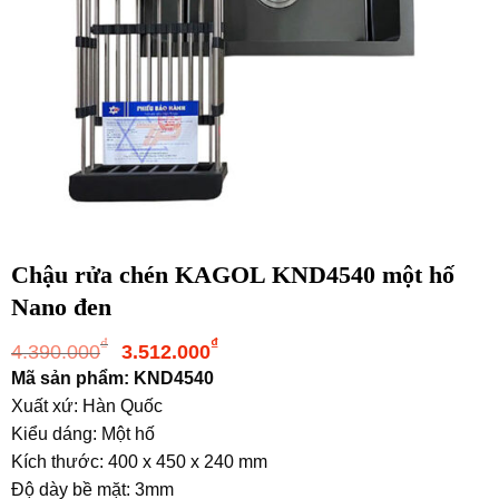
Chậu rửa chén KAGOL KND4540 một hố
Nano đen
Giá
Giá
₫
₫
4.390.000
3.512.000
gốc
hiện
Mã sản phẩm: KND4540
là:
tại
Xuất xứ: Hàn Quốc
4.390.000₫.
là:
Kiểu dáng: Một hố
3.512.000₫.
Kích thước: 400 x 450 x 240 mm
Độ dày bề mặt: 3mm