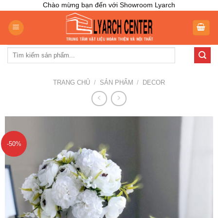
Skip
Chào mừng bạn đến với Showroom Lyarch
to
content
Tìm
kiếm:
TRANG CHỦ
/
SẢN PHẨM
/
DECOR
-50%