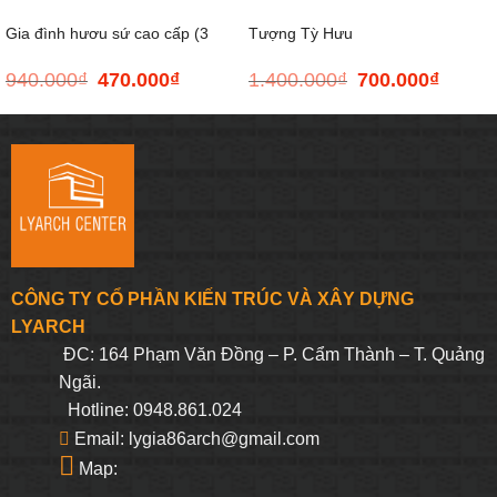
Gia đình hươu sứ cao cấp (3
Tượng Tỳ Hưu
940.000
₫
470.000
₫
1.400.000
₫
700.000
₫
Giá
Giá
Giá
Giá
con)
gốc
hiện
gốc
hiện
là:
tại
là:
tại
940.000₫.
là:
1.400.000₫.
là:
470.000₫.
700.000
CÔNG TY CỔ PHẦN KIẾN TRÚC VÀ XÂY DỰNG
LYARCH
ĐC: 164 Phạm Văn Đồng – P. Cẩm Thành – T. Quảng
Ngãi.
Hotline: 0948.861.024
Email: lygia86arch@gmail.com
Map: