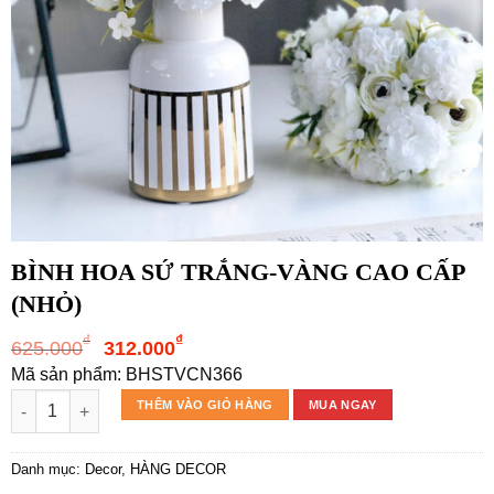
BÌNH HOA SỨ TRẮNG-VÀNG CAO CẤP
(NHỎ)
Giá
Giá
₫
₫
625.000
312.000
gốc
hiện
Mã sản phẩm: BHSTVCN366
là:
tại
BÌNH HOA SỨ TRẮNG-VÀNG CAO CẤP (NHỎ) số lượng
THÊM VÀO GIỎ HÀNG
MUA NGAY
625.000₫.
là:
312.000₫.
Danh mục:
Decor
,
HÀNG DECOR