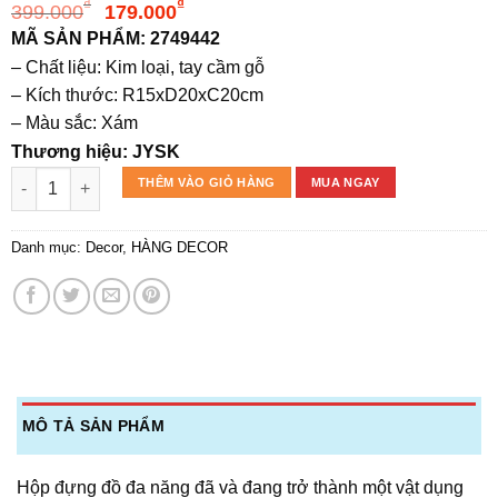
Giá
Giá
₫
₫
399.000
179.000
gốc
hiện
MÃ SẢN PHẨM: 2749442
là:
tại
– Chất liệu: Kim loại, tay cầm gỗ
399.000₫.
là:
– Kích thước: R15xD20xC20cm
179.000₫.
– Màu sắc: Xám
Thương hiệu: JYSK
Hộp đựng đa năng | VICKLEBY | kim loại/gỗ | xám | R15xD20xC
THÊM VÀO GIỎ HÀNG
MUA NGAY
Danh mục:
Decor
,
HÀNG DECOR
MÔ TẢ SẢN PHẨM
Hộp đựng đồ đa năng đã và đang trở thành một vật dụng