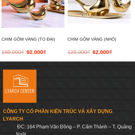
CHIM GỐM VÀNG (TO ĐẠI)
CHIM GỐM VÀNG (NHỎ)
185.000
₫
92.000
₫
125.000
₫
62.000
₫
Giá
Giá
Giá
Giá
gốc
hiện
gốc
hiện
là:
tại
là:
tại
185.000₫.
là:
125.000₫.
là:
92.000₫.
62.000₫.
CÔNG TY CỔ PHẦN KIẾN TRÚC VÀ XÂY DỰNG
LYARCH
ĐC: 164 Phạm Văn Đồng – P. Cẩm Thành – T. Quảng
Ngãi.