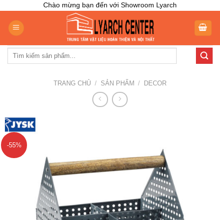
Skip
Chào mừng bạn đến với Showroom Lyarch
to
content
Tìm
kiếm:
TRANG CHỦ
/
SẢN PHẨM
/
DECOR
-55%