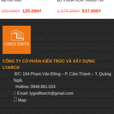
Mẹ con mèo
BỘ 3 BÌNH HOA TRANG TRÍ
250.000
₫
125.000
₫
1.075.000
₫
537.000
₫
Giá
Giá
Giá
Giá
gốc
hiện
gốc
hiện
là:
tại
là:
tại
250.000₫.
là:
1.075.000₫.
là:
125.000₫.
537.000
CÔNG TY CỔ PHẦN KIẾN TRÚC VÀ XÂY DỰNG
LYARCH
ĐC: 164 Phạm Văn Đồng – P. Cẩm Thành – T. Quảng
Ngãi.
Hotline: 0948.861.024
Email: lygia86arch@gmail.com
Map: