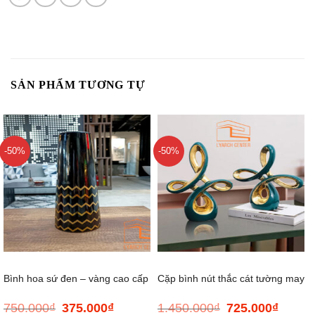
SẢN PHẨM TƯƠNG TỰ
-50%
-50%
Bình hoa sứ đen – vàng cao cấp
Cặp bình nút thắc cát tường may
750.000
₫
375.000
₫
1.450.000
₫
725.000
₫
Giá
Giá
Giá
Giá