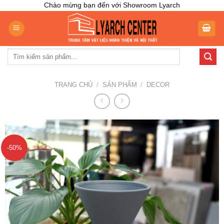
Skip
Chào mừng bạn đến với Showroom Lyarch
to
content
Tìm
kiếm:
TRANG CHỦ
/
SẢN PHẨM
/
DECOR
-50%