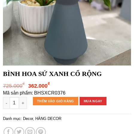
BÌNH HOA SỨ XANH CỔ RỘNG
Giá
Giá
₫
₫
725.000
362.000
gốc
hiện
Mã sản phẩm: BHSXCR0376
là:
tại
BÌNH HOA SỨ XANH CỔ RỘNG số lượng
THÊM VÀO GIỎ HÀNG
MUA NGAY
725.000₫.
là:
362.000₫.
Danh mục:
Decor
,
HÀNG DECOR