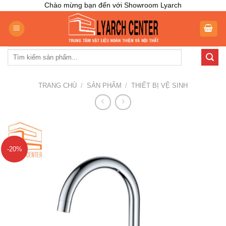
Skip
Chào mừng bạn đến với Showroom Lyarch
to
content
Tìm
kiếm:
TRANG CHỦ
/
SẢN PHẨM
/
THIẾT BỊ VỆ SINH
-20%