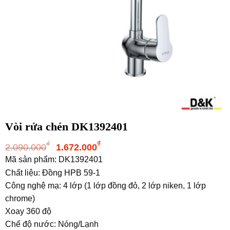
Vòi rửa chén DK1392401
Giá
Giá
₫
₫
2.090.000
1.672.000
gốc
hiện
Mã sản phẩm: DK1392401
là:
tại
Chất liệu: Đồng HPB 59-1
2.090.000₫.
là:
Công nghệ mạ: 4 lớp (1 lớp đồng đỏ, 2 lớp niken, 1 lớp
1.672.000₫.
chrome)
Xoay 360 độ
Chế độ nước: Nóng/Lạnh