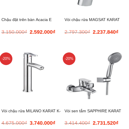
Chậu đặt trên bàn Acacia E
Vòi chậu rửa MAGSAT KARAT
3.150.000
₫
2.592.000
₫
2.797.300
₫
2.237.840
₫
Giá
Giá
Giá
Giá
K-11815T-M-CP
gốc
hiện
gốc
hiện
là:
tại
là:
tại
3.150.000₫.
là:
2.797.300₫.
là:
2.592.000₫.
2.237
-20%
-20%
Vòi chậu rửa MILANO KARAT K-
Vòi sen tắm SAPPHIRE KARAT
4.675.000
₫
3.740.000
₫
3.414.400
₫
2.731.520
₫
Giá
Giá
Giá
Giá
11997T-M-CP
K-99364T-CP
gốc
hiện
gốc
hiện