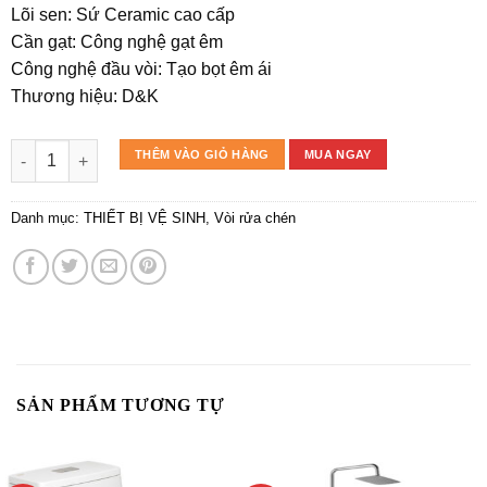
Lõi sen: Sứ Ceramic cao cấp
Cần gạt: Công nghệ gạt êm
Công nghệ đầu vòi: Tạo bọt êm ái
Thương hiệu: D&K
Vòi rửa chén DK1392401 số lượng
THÊM VÀO GIỎ HÀNG
MUA NGAY
Danh mục:
THIẾT BỊ VỆ SINH
,
Vòi rửa chén
SẢN PHẨM TƯƠNG TỰ