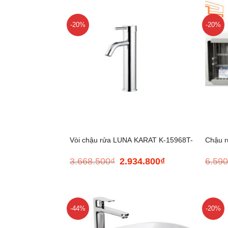
-20%
-20%
+
+
Vòi chậu rửa LUNA KARAT K-15968T-
Chậu r
3.668.500
₫
2.934.800
₫
6.590
Giá
Giá
M-CP
gốc
hiện
là:
tại
3.668.500₫.
là:
2.934.800₫.
-44%
-20%