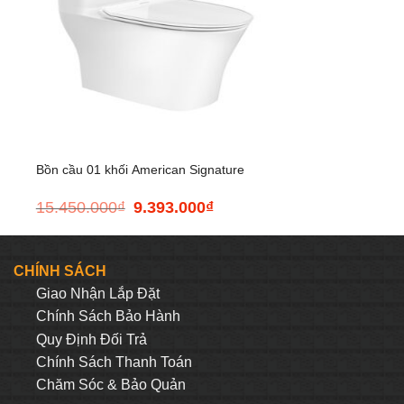
+
Bồn cầu 01 khối American Signature
15.450.000
₫
9.393.000
₫
Giá
Giá
(Bộ)
gốc
hiện
là:
tại
15.450.000₫.
là:
CHÍNH SÁCH
.032₫.
9.393.000₫.
Giao Nhận Lắp Đặt
Chính Sách Bảo Hành
Quy Định Đối Trả
Chính Sách Thanh Toán
Chăm Sóc & Bảo Quản