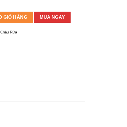
698.960₫.
-35360VN-CP số lượng
O GIỎ HÀNG
MUA NGAY
 Chậu Rửa