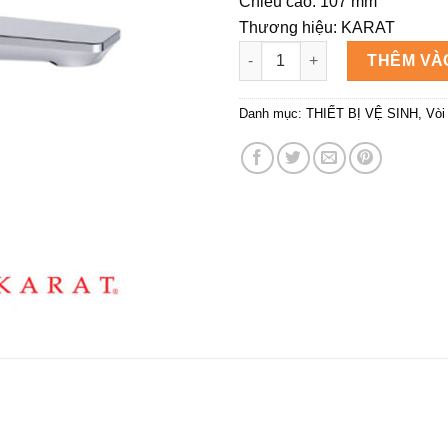
Chiều cao: 107 mm
2.
Thương hiệu: KARAT
Vòi chậu rửa LOTUS KARAT K
THÊM VÀ
Danh mục:
THIẾT BỊ VỆ SINH
,
Vòi