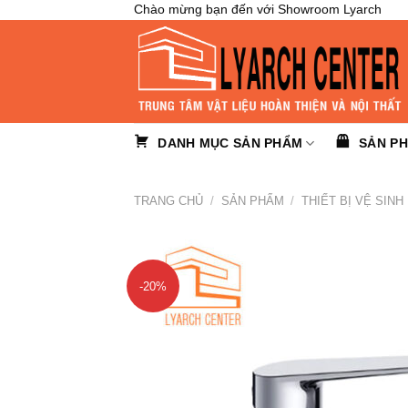
Skip
Chào mừng bạn đến với Showroom Lyarch
to
content
DANH MỤC SẢN PHẨM
SẢN P
TRANG CHỦ
/
SẢN PHẨM
/
THIẾT BỊ VỆ SINH
-20%