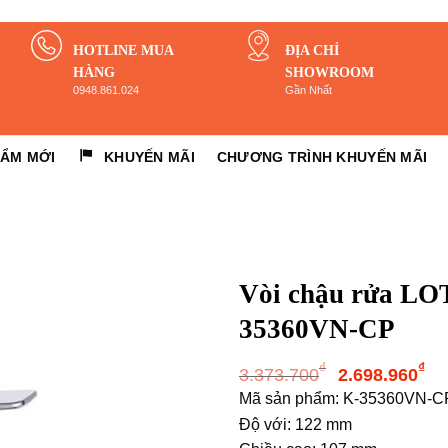
HOTLINE MUA
ĐỊA CHỈ
HÀNG
SHOWROOM
0948.861.024
Gần Nhất
HẨM MỚI
KHUYẾN MÃI
CHƯƠNG TRÌNH KHUYẾN MÃI
Vòi chậu rửa L
35360VN-CP
Giá
G
₫
₫
3.373.700
2.698.960
gốc
h
Mã sản phẩm: K-35360VN-C
là:
tạ
Độ với: 122 mm
3.373.700
là