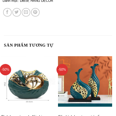
Danh mục:
Decor
,
HÀNG DECOR
SẢN PHẨM TƯƠNG TỰ
-50%
-50%