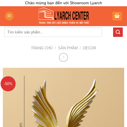
Skip
Chào mừng bạn đến với Showroom Lyarch
to
content
Tìm
kiếm:
TRANG CHỦ
/
SẢN PHẨM
/
DECOR
-50%