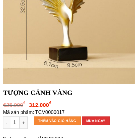
TƯỢNG CÁNH VÀNG
Giá
Giá
₫
₫
625.000
312.000
gốc
hiện
Mã sản phẩm: TCV0000017
là:
tại
TƯỢNG CÁNH VÀNG số lượng
THÊM VÀO GIỎ HÀNG
MUA NGAY
625.000₫.
là:
312.000₫.