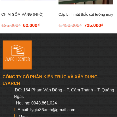
CHIM GỐM VÀNG (NHỎ)
Cặp bình nút thắc cát tường may
125.000
₫
62.000
₫
1.450.000
₫
725.000
₫
Giá
Giá
Giá
Giá
mắn
gốc
hiện
gốc
hiện
là:
tại
là:
tại
125.000₫.
là:
1.450.000₫.
là:
62.000₫.
725.000
CÔNG TY CỔ PHẦN KIẾN TRÚC VÀ XÂY DỰNG
LYARCH
ĐC: 164 Phạm Văn Đồng – P. Cẩm Thành – T. Quảng
Ngãi.
Hotline: 0948.861.024
Email: lygia86arch@gmail.com
Map: