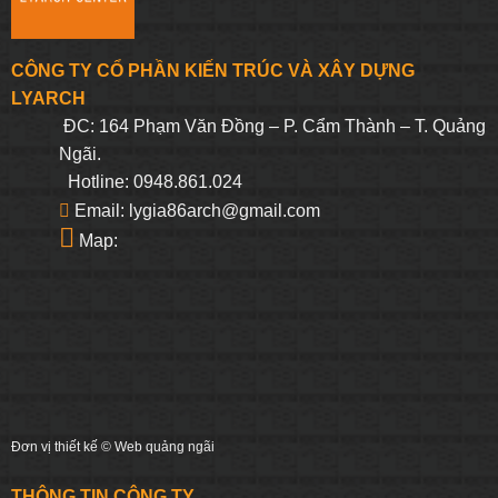
CÔNG TY CỔ PHẦN KIẾN TRÚC VÀ XÂY DỰNG
LYARCH
ĐC: 164 Phạm Văn Đồng – P. Cẩm Thành – T. Quảng
Ngãi.
Hotline: 0948.861.024
Email: lygia86arch@gmail.com
Map:
Đơn vị thiết kế ©
Web quảng ngãi
THÔNG TIN CÔNG TY