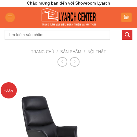
Skip
Chào mừng bạn đến với Showroom Lyarch
to
content
Tìm
kiếm:
TRANG CHỦ
/
SẢN PHẨM
/
NỘI THẤT
-30%