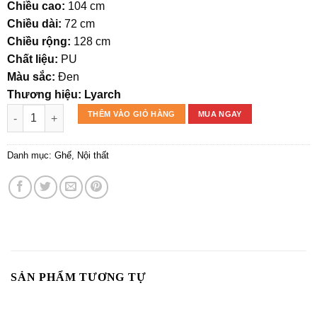
là:
tại
Chiều cao:
104 cm
8.532.000₫.
là:
Chiều dài:
72 cm
5.972.400₫.
Chiều rộng:
128 cm
Chất liệu:
PU
Màu sắc:
Đen
Thương hiệu: Lyarch
GHẾ THƯ GIÃN DILIEN số lượng
THÊM VÀO GIỎ HÀNG
MUA NGAY
Danh mục:
Ghế
,
Nội thất
SẢN PHẨM TƯƠNG TỰ