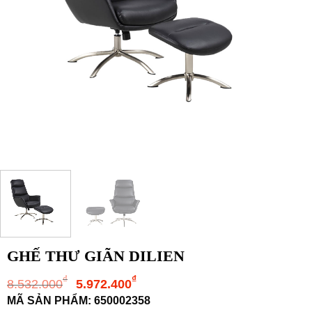
GHẾ THƯ GIÃN DILIEN
Giá
Giá
₫
₫
8.532.000
5.972.400
gốc
hiện
MÃ SẢN PHẨM: 650002358