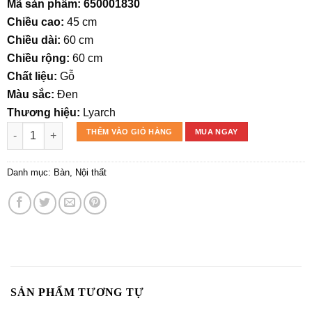
gốc
hiện
Mã sản phẩm: 650001830
là:
tại
Chiều cao:
45 cm
2.700.000₫.
là:
Chiều dài:
60 cm
1.890.000₫.
Chiều rộng:
60 cm
Chất liệu:
Gỗ
Màu sắc:
Đen
Thương hiệu:
Lyarch
BÀN CAFÉ ONNIE số lượng
THÊM VÀO GIỎ HÀNG
MUA NGAY
Danh mục:
Bàn
,
Nội thất
SẢN PHẨM TƯƠNG TỰ