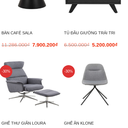
BÀN CAFÉ SALA
TỦ ĐẦU GIƯỜNG TRÁI TRI
11.286.000
₫
7.900.200
₫
6.500.000
₫
5.200.000
₫
Giá
Giá
Giá
Giá
gốc
hiện
gốc
hiện
là:
tại
là:
tại
11.286.000₫.
là:
6.500.000₫.
là:
7.900.200₫.
5.200
-30%
-30%
GHẾ THƯ GIÃN LOURA
GHẾ ĂN KLONE