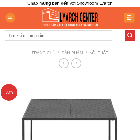
Skip
Chào mừng bạn đến với Showroom Lyarch
to
content
Tìm
kiếm:
TRANG CHỦ
/
SẢN PHẨM
/
NỘI THẤT
-30%