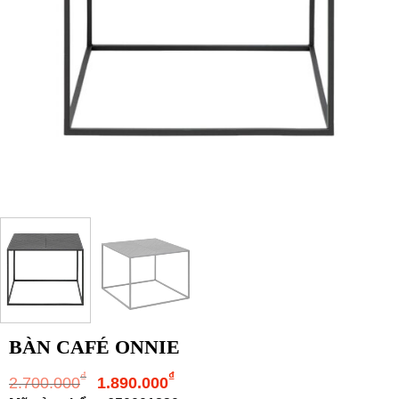
BÀN CAFÉ ONNIE
Giá
Giá
₫
₫
2.700.000
1.890.000