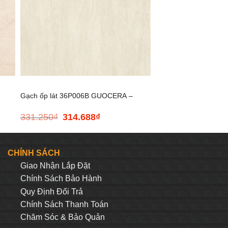
+
Gạch ốp lát 36P006B GUOCERA –
331.250
₫
314.688
₫
Giá
Giá
300*600
gốc
hiện
là:
tại
331.250₫.
là:
CHÍNH SÁCH
314.688₫.
Giao Nhận Lắp Đặt
Chính Sách Bảo Hành
Quy Định Đối Trả
Chính Sách Thanh Toán
Chăm Sóc & Bảo Quản