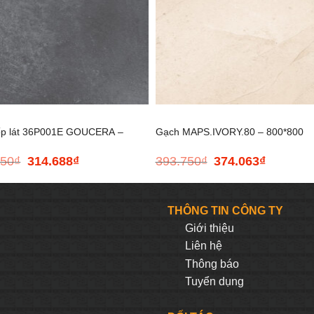
+
ốp lát 36P001E GOUCERA –
Gạch MAPS.IVORY.80 – 800*800
250
₫
314.688
₫
393.750
₫
374.063
₫
Giá
Giá
Giá
Giá
00
gốc
hiện
gốc
hiện
là:
tại
là:
tại
331.250₫.
là:
393.750₫.
là:
THÔNG TIN CÔNG TY
314.688₫.
374.063₫.
Giới thiệu
Liên hệ
Thông báo
Tuyển dụng