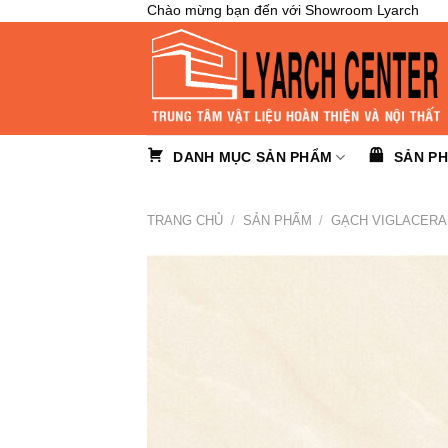
Skip
Chào mừng bạn đến với Showroom Lyarch
to
content
DANH MỤC SẢN PHẨM
SẢN P
TRANG CHỦ
/
SẢN PHẨM
/
GẠCH VIGLACERA 