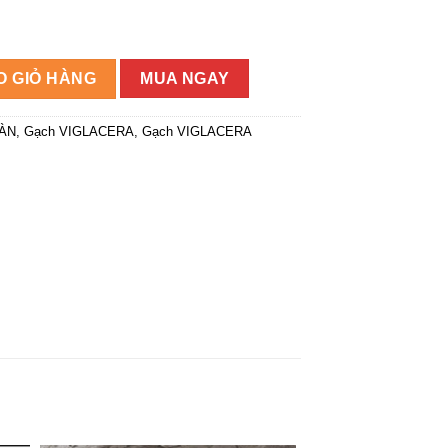
P801 số lượng
O GIỎ HÀNG
MUA NGAY
SÀN
,
Gạch VIGLACERA
,
Gạch VIGLACERA