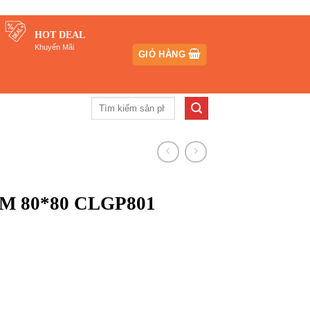
HOT DEAL
Khuyến Mãi
GIỎ HÀNG
Tìm
kiếm:
 BM 80*80 CLGP801