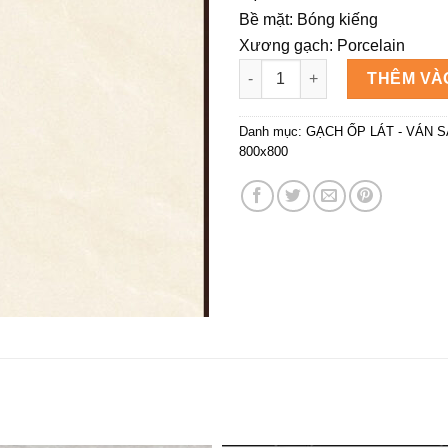
Bề mặt: Bóng kiếng
Xương gạch: Porcelain
Gạch Viglacera BM 80*80 CLG
THÊM VÀ
Danh mục:
GẠCH ỐP LÁT - VÁN 
800x800