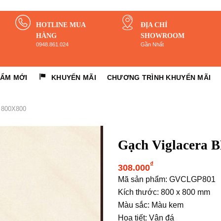
HOTLINE MUA
ĐỊA CHỈ
HÀNG
SHOWROOM
0948.861.024
Gần Nhất
HẨM MỚI
KHUYẾN MÃI
CHƯƠNG TRÌNH KHUYẾN MÃI
800X800
Gạch Viglacera
₫
308.000
Mã sản phẩm: GVCLGP801
Kích thước: 800 x 800 mm
Màu sắc: Màu kem
Họa tiết: Vân đá