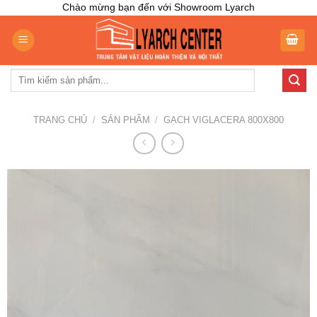
Skip
Chào mừng bạn đến với Showroom Lyarch
to
content
Tìm
kiếm:
TRANG CHỦ
/
SẢN PHẨM
/
GẠCH VIGLACERA 800X800