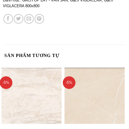
Danh mục:
GẠCH ỐP LÁT - VÁN SÀN
,
Gạch VIGLACERA
,
Gạch
VIGLACERA 800x800
SẢN PHẨM TƯƠNG TỰ
-5%
-5%