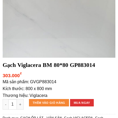
Gạch Viglacera BM 80*80 GP883014
₫
303.000
Mã sản phẩm: GVGP883014
Kích thước: 800 x 800 mm
Thương hiệu: Viglacera
Gạch Viglacera BM 80*80 GP883014 số lượng
THÊM VÀO GIỎ HÀNG
MUA NGAY