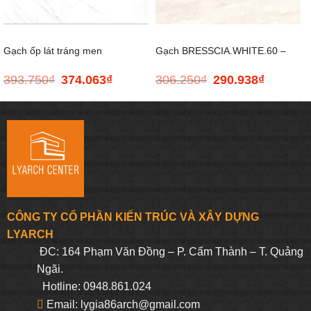
Gạch ốp lát tráng men
Gạch BRESSCIA.WHITE.60 –
393.750
₫
374.063
₫
306.250
₫
290.938
₫
Giá
Giá
Giá
Giá
CIRCLE.SATUARIO.80 –
600*600
gốc
hiện
gốc
hiện
là:
tại
là:
tại
393.750₫.
là:
306.250₫.
là:
800*800
374.063₫.
290.938₫.
CÔNG TY CỔ PHẦN KIẾN TRÚC VÀ XÂY DỰNG
LYARCH
ĐC: 164 Phạm Văn Đồng – P. Cẩm Thành – T. Quảng
Ngãi.
Hotline: 0948.861.024
Email: lygia86arch@gmail.com