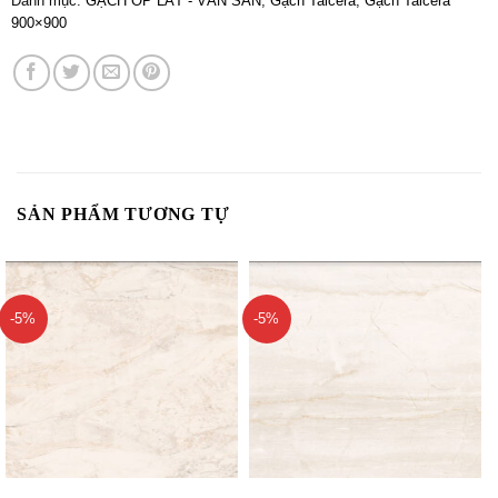
Danh mục:
GẠCH ỐP LÁT - VÁN SÀN
,
Gạch Taicera
,
Gạch Taicera
900×900
SẢN PHẨM TƯƠNG TỰ
-5%
-5%