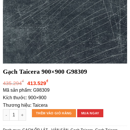
Gạch Taicera 900×900 G98309
Giá
Giá
₫
₫
435.294
413.529
gốc
hiện
Mã sản phẩm: G98309
là:
tại
Kích thước: 900×900
435.294₫.
là:
Thương hiệu: Taicera
413.529₫.
Gạch Taicera 900x900 G98309 số lượng
THÊM VÀO GIỎ HÀNG
MUA NGAY