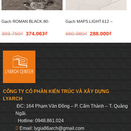
Gạch ROMAN.BLACK.80-
Gạch MAPS.LIGHT.612 –
393.750
₫
374.063
₫
660.960
₫
288.000
₫
Giá
Giá
Giá
Giá
800×800
600*1200
gốc
hiện
gốc
hiện
là:
tại
là:
tại
393.750₫.
là:
660.960₫.
là:
374.063₫.
288.000₫.
CÔNG TY CỔ PHẦN KIẾN TRÚC VÀ XÂY DỰNG
LYARCH
ĐC: 164 Phạm Văn Đồng – P. Cẩm Thành – T. Quảng
Ngãi.
Hotline: 0948.861.024
Email: lygia86arch@gmail.com