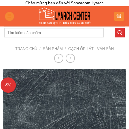
Skip
Chào mừng bạn đến với Showroom Lyarch
to
content
Tìm
kiếm:
TRANG CHỦ
/
SẢN PHẨM
/
GẠCH ỐP LÁT - VÁN SÀN
-5%