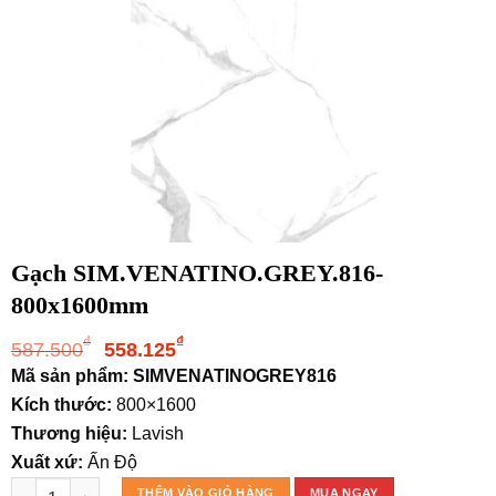
Gạch SIM.VENATINO.GREY.816-
800x1600mm
Giá
Giá
₫
₫
587.500
558.125
gốc
hiện
Mã sản phẩm: SIMVENATINOGREY816
là:
tại
Kích thước:
800×1600
587.500₫.
là:
Thương hiệu:
Lavish
558.125₫.
Xuất xứ:
Ấn Độ
Gạch SIM.VENATINO.GREY.816- 800x1600mm số lượng
THÊM VÀO GIỎ HÀNG
MUA NGAY