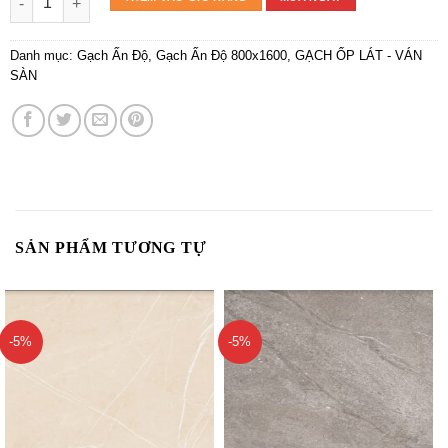
Danh mục:
Gạch Ấn Độ
,
Gạch Ấn Độ 800x1600
,
GẠCH ỐP LÁT - VÁN
SÀN
SẢN PHẨM TƯƠNG TỰ
-5%
-5%