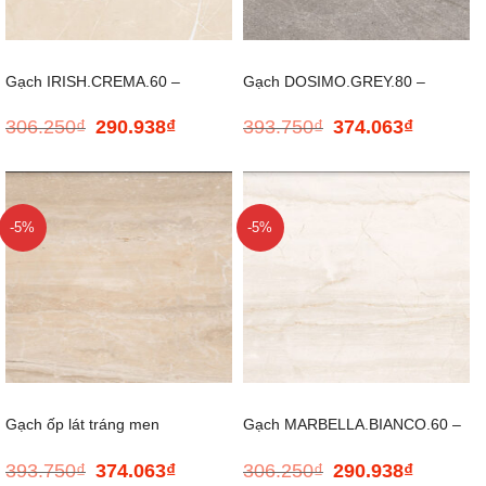
Gạch IRISH.CREMA.60 –
Gạch DOSIMO.GREY.80 –
306.250
₫
290.938
₫
393.750
₫
374.063
₫
Giá
Giá
Giá
Giá
600*600
800*800
gốc
hiện
gốc
hiện
là:
tại
là:
tại
306.250₫.
là:
393.750₫.
là:
290.938₫.
374.063₫.
-5%
-5%
Gạch ốp lát tráng men
Gạch MARBELLA.BIANCO.60 –
393.750
₫
374.063
₫
306.250
₫
290.938
₫
Giá
Giá
Giá
Giá
ONICHITTA.BEIGE.80 –
600*600