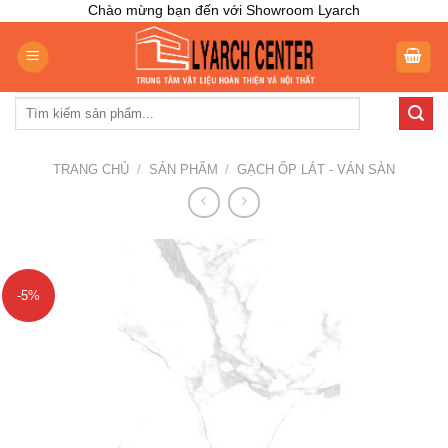
Skip
Chào mừng bạn đến với Showroom Lyarch
to
content
Tìm
kiếm:
TRANG CHỦ
/
SẢN PHẨM
/
GẠCH ỐP LÁT - VÁN SÀN
-5%