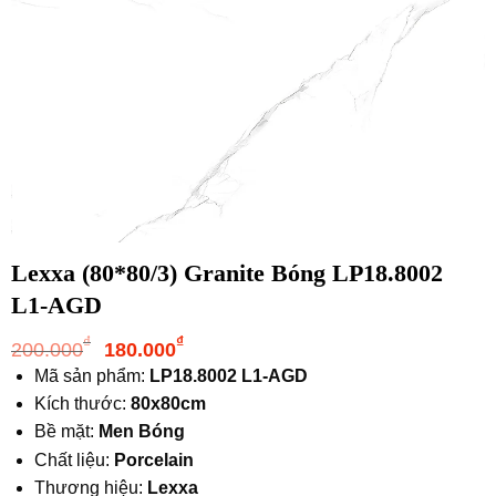
Lexxa (80*80/3) Granite Bóng LP18.8002
L1-AGD
Giá
Giá
₫
₫
200.000
180.000
gốc
hiện
Mã sản phẩm:
LP18.8002 L1-AGD
là:
tại
Kích thước:
80x80cm
200.000₫.
là:
Bề mặt:
Men Bóng
180.000₫.
Chất liệu:
Porcelain
Thương hiệu:
Lexxa