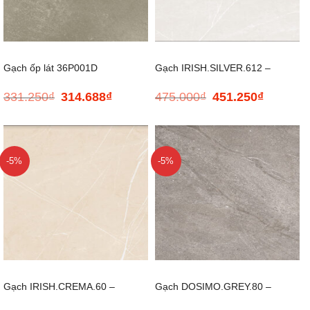
Gạch ốp lát 36P001D
Gạch IRISH.SILVER.612 –
331.250
₫
314.688
₫
475.000
₫
451.250
₫
Giá
Giá
Giá
Giá
GUOCERA – 300*600
600*1200
gốc
hiện
gốc
hiện
là:
tại
là:
tại
331.250₫.
là:
475.000₫.
là:
314.688₫.
451.250₫.
-5%
-5%
Gạch IRISH.CREMA.60 –
Gạch DOSIMO.GREY.80 –