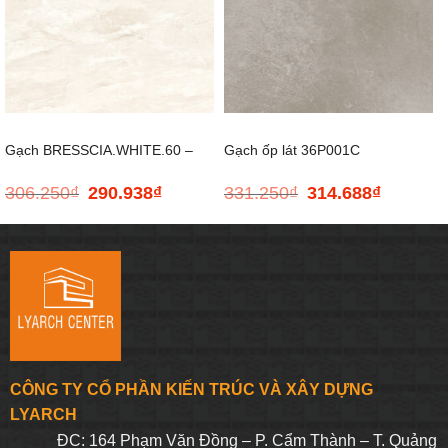
Gạch BRESSCIA.WHITE.60 –
Gạch ốp lát 36P001C
306.250
₫
290.938
₫
331.250
₫
314.688
₫
Giá
Giá
Giá
Giá
600*600
GUOCERA – 300*600
gốc
hiện
gốc
hiện
là:
tại
là:
tại
306.250₫.
là:
331.250₫.
là:
290.938₫.
314.688₫.
CÔNG TY CỔ PHẦN KIẾN TRÚC VÀ XÂY DỰNG
LYARCH
ĐC: 164 Phạm Văn Đồng – P. Cẩm Thành – T. Quảng