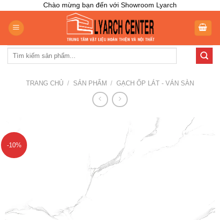
Skip
Chào mừng bạn đến với Showroom Lyarch
to
content
Tìm
kiếm:
TRANG CHỦ
/
SẢN PHẨM
/
GẠCH ỐP LÁT - VÁN SÀN
-10%