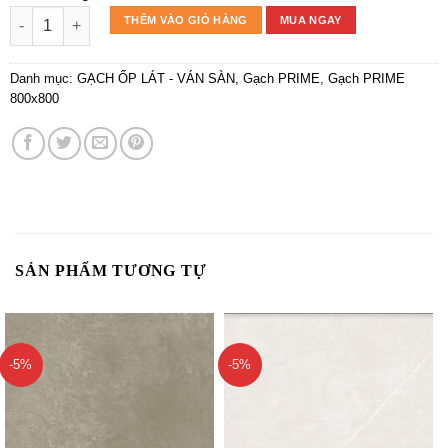
Lexxa (80*80/3) Granite Bóng LP18.8002 L1-AGD số lượng
THÊM VÀO GIỎ HÀNG
MUA NGAY
Danh mục:
GẠCH ỐP LÁT - VÁN SÀN
,
Gạch PRIME
,
Gạch PRIME
800x800
SẢN PHẨM TƯƠNG TỰ
-5%
-5%