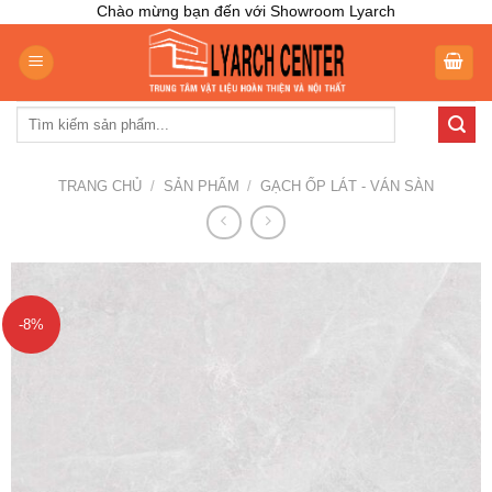
Skip
Chào mừng bạn đến với Showroom Lyarch
to
content
Tìm
kiếm:
TRANG CHỦ
/
SẢN PHẨM
/
GẠCH ỐP LÁT - VÁN SÀN
-8%