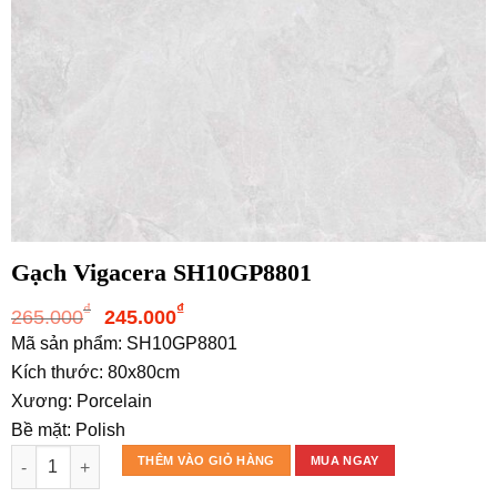
Gạch Vigacera SH10GP8801
Giá
Giá
₫
₫
265.000
245.000
gốc
hiện
Mã sản phẩm: SH10GP8801
là:
tại
Kích thước: 80x80cm
265.000₫.
là:
Xương: Porcelain
245.000₫.
Bề mặt: Polish
Gạch Vigacera SH10GP8801 số lượng
THÊM VÀO GIỎ HÀNG
MUA NGAY