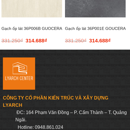
Gạch ốp lát 36P006B GUOCERA
Gạch ốp lát 36P001E GOUCERA
331.250
₫
314.688
₫
331.250
₫
314.688
₫
Giá
Giá
Giá
Giá
– 300*600
– 300*600
gốc
hiện
gốc
hiện
là:
tại
là:
tại
331.250₫.
là:
331.250₫.
là:
314.688₫.
314.688₫.
CÔNG TY CỔ PHẦN KIẾN TRÚC VÀ XÂY DỰNG
LYARCH
ĐC: 164 Phạm Văn Đồng – P. Cẩm Thành – T. Quảng
Ngãi.
Hotline: 0948.861.024