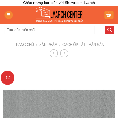
Skip
Chào mừng bạn đến với Showroom Lyarch
to
content
Tìm
kiếm:
TRANG CHỦ
/
SẢN PHẨM
/
GẠCH ỐP LÁT - VÁN SÀN
-7%