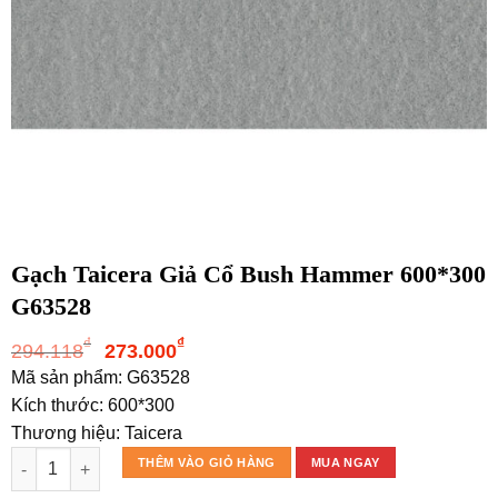
Gạch Taicera Giả Cổ Bush Hammer 600*300
G63528
Giá
Giá
₫
₫
294.118
273.000
gốc
hiện
Mã sản phẩm: G63528
là:
tại
Kích thước: 600*300
294.118₫.
là:
Thương hiệu: Taicera
273.000₫.
Gạch Taicera Giả Cổ Bush Hammer 600*300 G63528 số lượng
THÊM VÀO GIỎ HÀNG
MUA NGAY