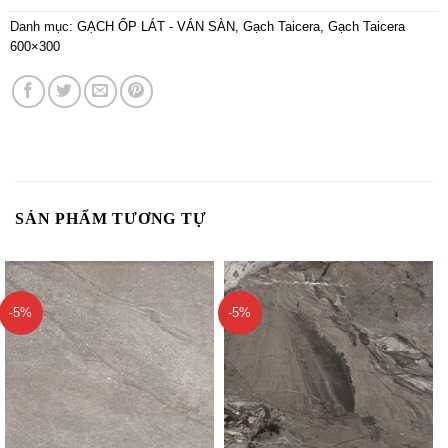
Danh mục:
GẠCH ỐP LÁT - VÁN SÀN
,
Gạch Taicera
,
Gạch Taicera
600×300
SẢN PHẨM TƯƠNG TỰ
-5%
-5%