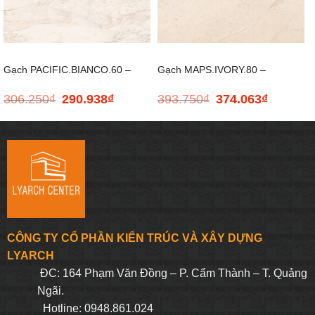
Gạch PACIFIC.BIANCO.60 –
Gạch MAPS.IVORY.80 –
306.250
₫
290.938
₫
393.750
₫
374.063
₫
Giá
Giá
Giá
Giá
600*600
800*800
gốc
hiện
gốc
hiện
là:
tại
là:
tại
306.250₫.
là:
393.750₫.
là:
290.938₫.
374.063₫.
CÔNG TY CỔ PHẦN KIẾN TRÚC VÀ XÂY DỰNG
LYARCH
ĐC: 164 Phạm Văn Đồng – P. Cẩm Thành – T. Quảng
Ngãi.
Hotline: 0948.861.024