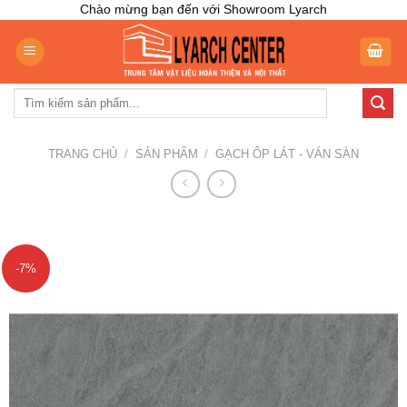
Skip
Chào mừng bạn đến với Showroom Lyarch
to
content
Tìm
kiếm:
TRANG CHỦ
/
SẢN PHẨM
/
GẠCH ỐP LÁT - VÁN SÀN
-7%