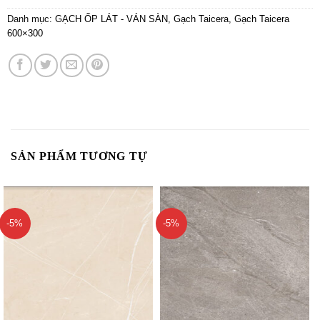
Danh mục:
GẠCH ỐP LÁT - VÁN SÀN
,
Gạch Taicera
,
Gạch Taicera
600×300
SẢN PHẨM TƯƠNG TỰ
-5%
-5%