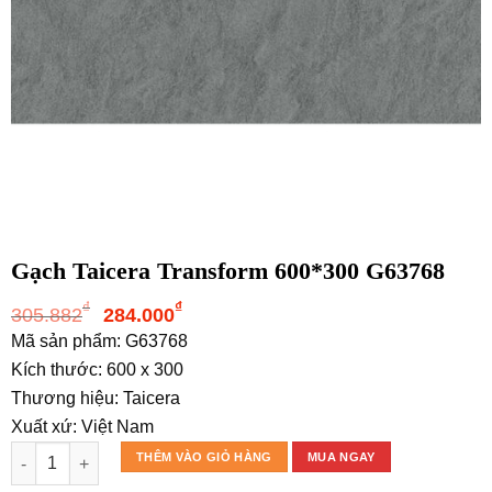
Gạch Taicera Transform 600*300 G63768
Giá
Giá
₫
₫
305.882
284.000
gốc
hiện
Mã sản phẩm: G63768
là:
tại
Kích thước: 600 x 300
305.882₫.
là:
Thương hiệu: Taicera
284.000₫.
Xuất xứ: Việt Nam
Gạch Taicera Transform 600*300 G63768 số lượng
THÊM VÀO GIỎ HÀNG
MUA NGAY