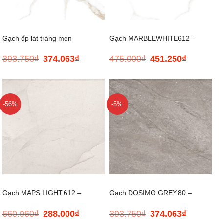
Gạch ốp lát tráng men
Gạch MARBLEWHITE612–
393.750
₫
374.063
₫
475.000
₫
451.250
₫
Giá
Giá
Giá
Giá
MARBLE.WHITE.80- 800*800
600*1200
gốc
hiện
gốc
hiện
là:
tại
là:
tại
393.750₫.
là:
475.000₫.
là:
374.063₫.
451.250₫.
-56%
-5%
Gạch MAPS.LIGHT.612 –
Gạch DOSIMO.GREY.80 –
660.960
₫
288.000
₫
393.750
₫
374.063
₫
Giá
Giá
Giá
Giá