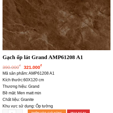
Gạch ốp lát Grand AMP61208 A1
Giá
Giá
₫
₫
390.000
321.000
gốc
hiện
Mã sản phẩm: AMP61208 A1
là:
tại
Kích thước:60X120 cm
390.000₫.
là:
Thương hiệu: Grand
321.000₫.
Bề mặt: Men matt mịn
Chất liệu: Granite
Khu vực sử dụng: Ốp tường
Gạch ốp lát Grand AMP61208 A1 số lượng