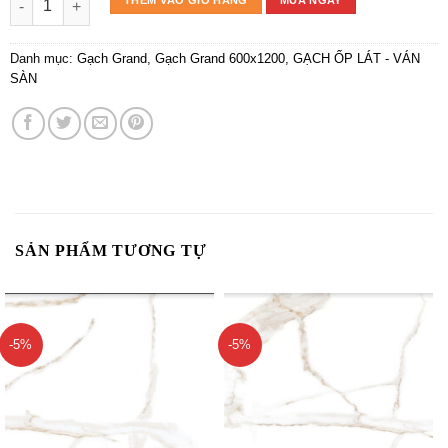
THÊM VÀO GIỎ HÀNG
MUA NGAY
Danh mục:
Gạch Grand
,
Gạch Grand 600x1200
,
GẠCH ỐP LÁT - VÁN
SÀN
SẢN PHẨM TƯƠNG TỰ
-5%
-5%