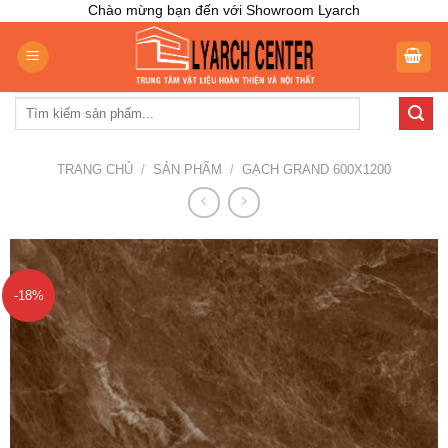
Skip
Chào mừng bạn đến với Showroom Lyarch
to
content
Tìm
kiếm:
TRANG CHỦ
/
SẢN PHẨM
/
GẠCH GRAND 600X1200
-18%