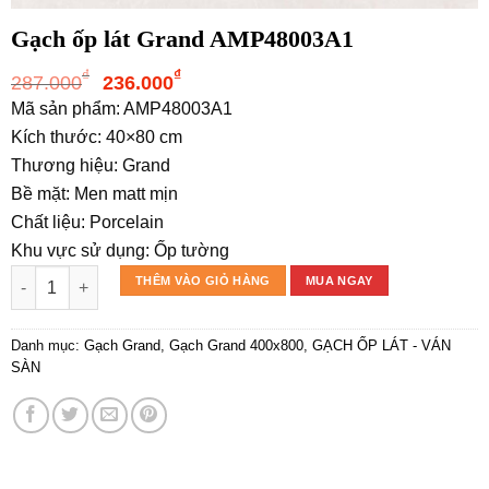
Gạch ốp lát Grand AMP48003A1
Giá
Giá
₫
₫
287.000
236.000
gốc
hiện
Mã sản phẩm: AMP48003A1
là:
tại
Kích thước: 40×80 cm
287.000₫.
là:
Thương hiệu: Grand
236.000₫.
Bề mặt: Men matt mịn
Chất liệu: Porcelain
Khu vực sử dụng: Ốp tường
Gạch ốp lát Grand AMP48003A1 số lượng
THÊM VÀO GIỎ HÀNG
MUA NGAY
Danh mục:
Gạch Grand
,
Gạch Grand 400x800
,
GẠCH ỐP LÁT - VÁN
SÀN