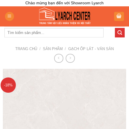
Skip
Chào mừng bạn đến với Showroom Lyarch
to
content
Tìm
kiếm:
TRANG CHỦ
/
SẢN PHẨM
/
GẠCH ỐP LÁT - VÁN SÀN
-18%