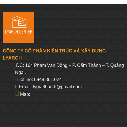
gốc
hiện
gốc
hiện
là:
tại
là:
tại
475.000₫.
là:
306.250₫.
là:
451.250₫.
290.938₫.
CÔNG TY CỔ PHẦN KIẾN TRÚC VÀ XÂY DỰNG
LYARCH
ĐC: 164 Phạm Văn Đồng – P. Cẩm Thành – T. Quảng
Ngãi.
Hotline: 0948.861.024
Email: lygia86arch@gmail.com
Map: