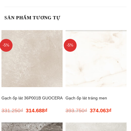
SẢN PHẨM TƯƠNG TỰ
-5%
-5%
Gạch ốp lát 36P001B GUOCERA
Gạch ốp lát tráng men
331.250
₫
314.688
₫
393.750
₫
374.063
₫
Giá
Giá
Giá
Giá
– 300*600
VERONA.SKY.80 – 800*800
gốc
hiện
gốc
hiện
là:
tại
là:
tại
331.250₫.
là:
393.750₫.
là: