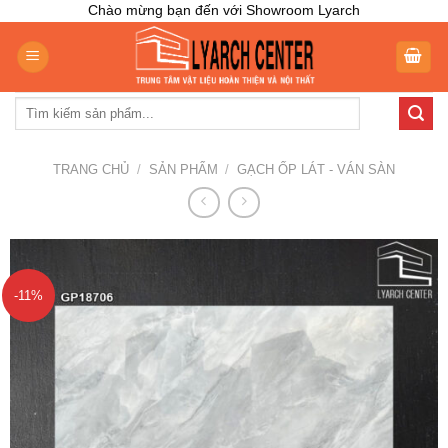
Skip
Chào mừng bạn đến với Showroom Lyarch
to
content
Tìm
kiếm:
TRANG CHỦ
/
SẢN PHẨM
/
GẠCH ỐP LÁT - VÁN SÀN
-11%