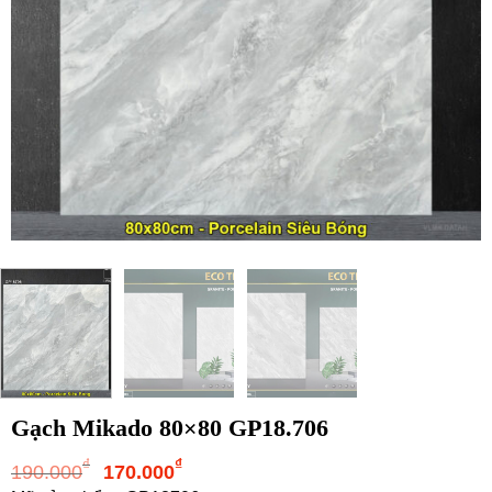
Gạch Mikado 80×80 GP18.706
Giá
Giá
₫
₫
190.000
170.000