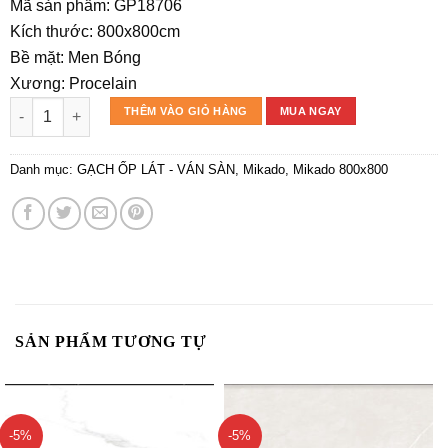
gốc
hiện
Mã sản phẩm: GP18706
là:
tại
Kích thước: 800x800cm
190.000₫.
là:
Bề mặt: Men Bóng
170.000₫.
Xương: Procelain
Gạch Mikado 80×80 GP18.706 số lượng
THÊM VÀO GIỎ HÀNG
MUA NGAY
Danh mục:
GẠCH ỐP LÁT - VÁN SÀN
,
Mikado
,
Mikado 800x800
SẢN PHẨM TƯƠNG TỰ
-5%
-5%