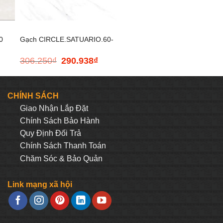
+
0
Gạch CIRCLE.SATUARIO.60-
306.250
₫
290.938
₫
Giá
Giá
600x600mm
gốc
hiện
là:
tại
306.250₫.
là:
CHÍNH SÁCH
290.938₫.
Giao Nhận Lắp Đặt
Chính Sách Bảo Hành
Quy Định Đối Trả
Chính Sách Thanh Toán
Chăm Sóc & Bảo Quản
Link mạng xã hội