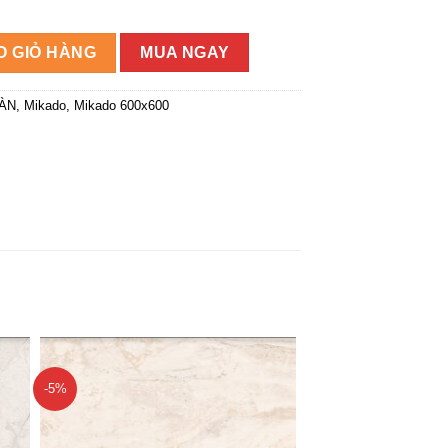
số lượng
O GIỎ HÀNG
MUA NGAY
SÀN
,
Mikado
,
Mikado 600x600
-5%