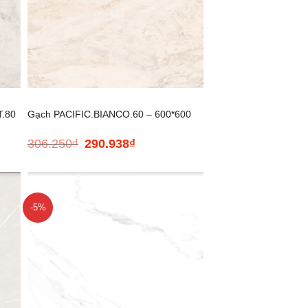
+
T.80
Gạch PACIFIC.BIANCO.60 – 600*600
306.250
₫
290.938
₫
Giá
Giá
gốc
hiện
là:
tại
306.250₫.
là:
290.938₫.
-5%