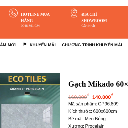
HOTLINE MUA
ĐỊA CHỈ
HÀNG
SHOWROOM
0948.861.024
Gần Nhất
HẨM MỚI
KHUYẾN MÃI
CHƯƠNG TRÌNH KHUYẾN MÃI
Gạch Mikado 60×
Giá
Giá
₫
₫
160.000
140.000
gốc
hiện
Mã sản phẩm: GP96.809
là:
tại
Kích thước: 600x600cm
160.000₫.
là:
Bề mặt: Men Bóng
140.
Xương: Procelain