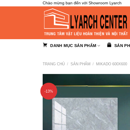
Skip
Chào mừng bạn đến với Showroom Lyarch
to
content
DANH MỤC SẢN PHẨM
SẢN P
TRANG CHỦ
/
SẢN PHẨM
/
MIKADO 600X600
-13%