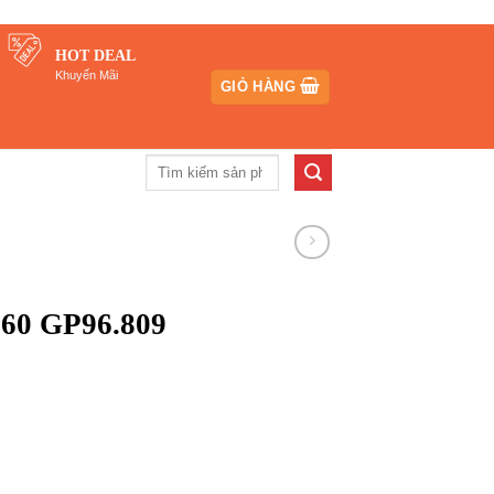
HOT DEAL
Khuyến Mãi
GIỎ HÀNG
Tìm
kiếm:
60 GP96.809
000₫.