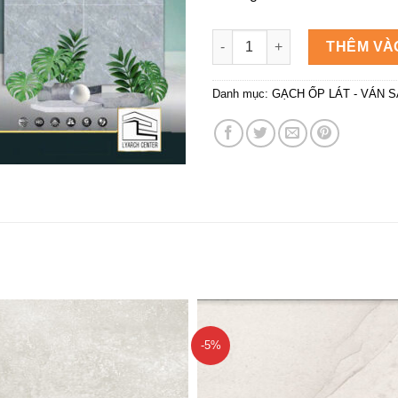
Gạch Mikado 60×60 GP96.809 
THÊM VÀ
Danh mục:
GẠCH ỐP LÁT - VÁN 
-5%