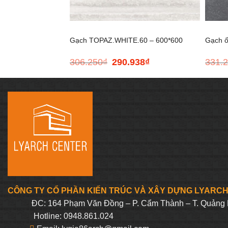
+
+
Gạch TOPAZ.WHITE.60 – 600*600
Gạch 
306.250
₫
290.938
₫
331.
Giá
Giá
300*6
gốc
hiện
là:
tại
306.250₫.
là:
290.938₫.
CÔNG TY CỔ PHẦN KIẾN TRÚC VÀ XÂY DỰNG LYARC
ĐC: 164 Phạm Văn Đồng – P. Cẩm Thành – T. Quảng 
Hotline: 0948.861.024