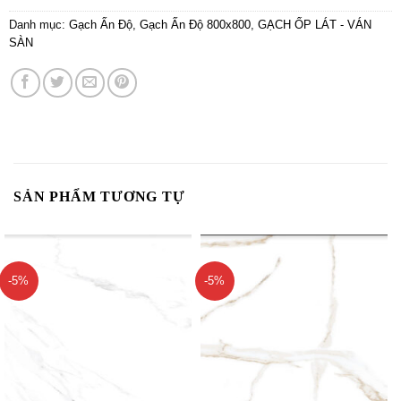
Danh mục:
Gạch Ấn Độ
,
Gạch Ấn Độ 800x800
,
GẠCH ỐP LÁT - VÁN
SÀN
SẢN PHẨM TƯƠNG TỰ
-5%
-5%