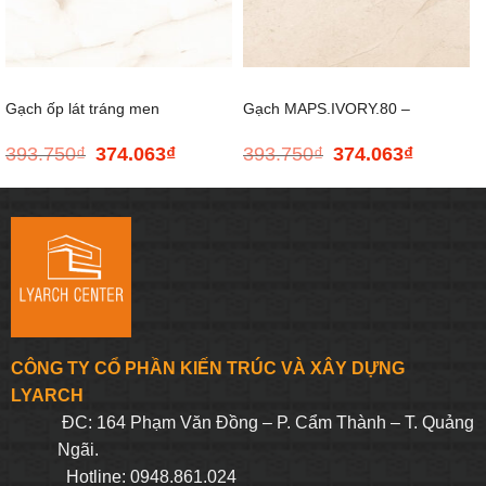
Gạch ốp lát tráng men
Gạch MAPS.IVORY.80 –
393.750
₫
374.063
₫
393.750
₫
374.063
₫
Giá
Giá
Giá
Giá
VERONA.SKY.80 – 800*800
800*800
gốc
hiện
gốc
hiện
là:
tại
là:
tại
393.750₫.
là:
393.750₫.
là:
374.063₫.
374.063₫.
CÔNG TY CỔ PHẦN KIẾN TRÚC VÀ XÂY DỰNG
LYARCH
ĐC: 164 Phạm Văn Đồng – P. Cẩm Thành – T. Quảng
Ngãi.
Hotline: 0948.861.024