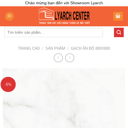
Skip
Chào mừng bạn đến với Showroom Lyarch
to
content
Tìm
kiếm:
TRANG CHỦ
/
SẢN PHẨM
/
GẠCH ẤN ĐỘ 800X800
-5%