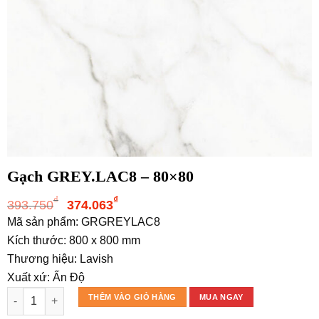
Gạch GREY.LAC8 – 80×80
Giá
Giá
₫
₫
393.750
374.063
gốc
hiện
Mã sản phẩm: GRGREYLAC8
là:
tại
Kích thước: 800 x 800 mm
393.750₫.
là:
Thương hiệu: Lavish
374.063₫.
Xuất xứ: Ấn Độ
Gạch GREY.LAC8 - 80x80 số lượng
THÊM VÀO GIỎ HÀNG
MUA NGAY