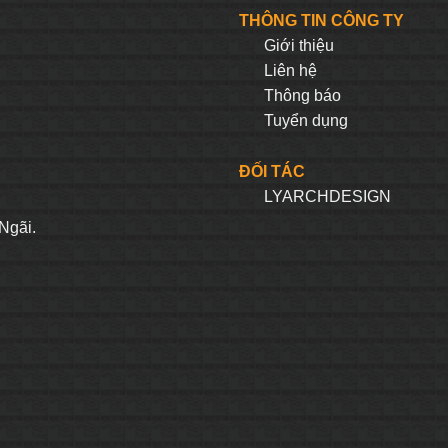
393.750₫.
là:
306.250₫.
là:
THÔNG TIN CÔNG TY
374.063₫.
290.938₫.
Giới thiệu
Liên hệ
Thông báo
Tuyển dụng
ĐỐI TÁC
LYARCHDESIGN
H
Ngãi.