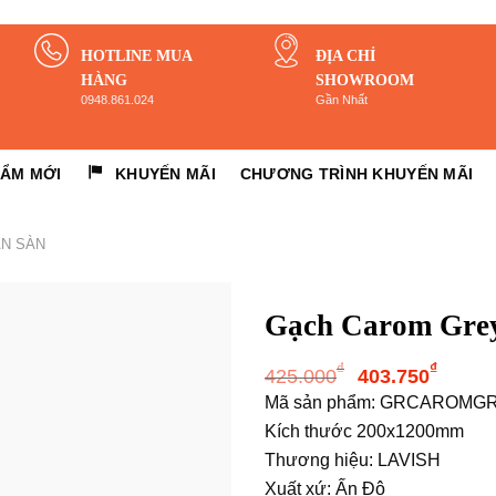
HOTLINE MUA
ĐỊA CHỈ
HÀNG
SHOWROOM
0948.861.024
Gần Nhất
HẨM MỚI
KHUYẾN MÃI
CHƯƠNG TRÌNH KHUYẾN MÃI
ÁN SÀN
Gạch Carom Gre
Giá
Giá
₫
₫
425.000
403.750
gốc
hiện
Mã sản phẩm: GRCAROMG
là:
tại
Kích thước 200x1200mm
425.000₫.
là:
Thương hiệu: LAVISH
403.
Xuất xứ: Ấn Độ