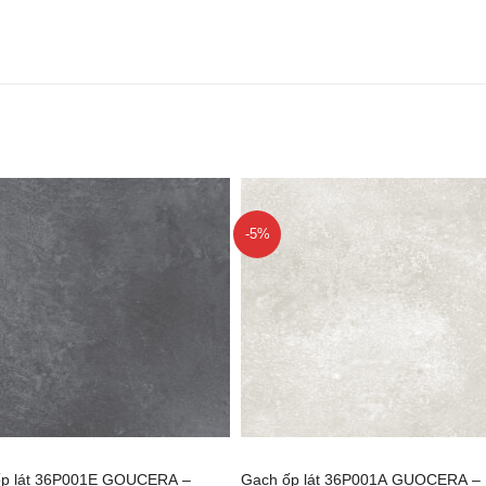
-5%
+
ốp lát 36P001E GOUCERA –
Gạch ốp lát 36P001A GUOCERA –