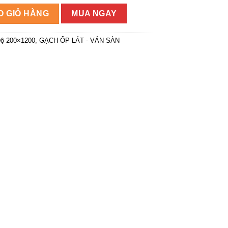
g
O GIỎ HÀNG
MUA NGAY
ộ 200×1200
,
GẠCH ỐP LÁT - VÁN SÀN