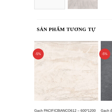
SẢN PHẨM TƯƠNG TỰ
-5%
-5%
+
+
Gạch PACIFICBIANCO612 – 600*1200
Gạch 