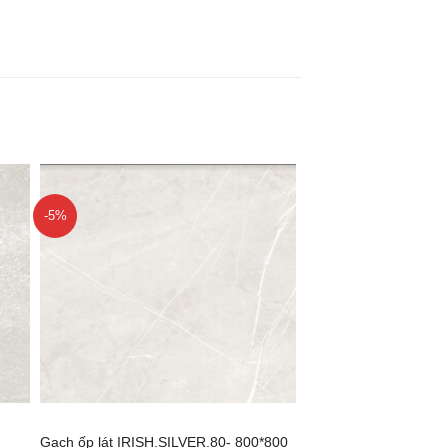
-5%
+
Gạch ốp lát IRISH.SILVER.80- 800*800