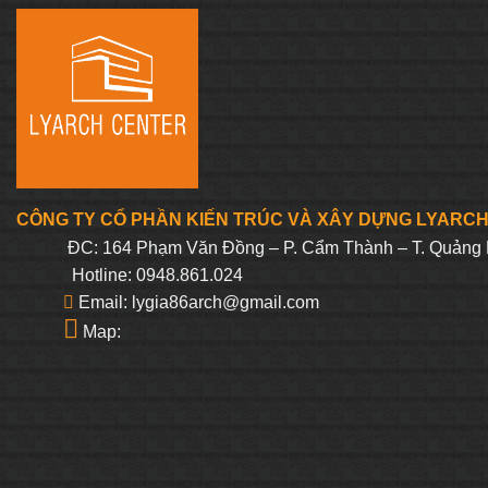
331.250₫.
là:
314.688₫.
CÔNG TY CỔ PHẦN KIẾN TRÚC VÀ XÂY DỰNG LYARC
ĐC: 164 Phạm Văn Đồng – P. Cẩm Thành – T. Quảng 
Hotline: 0948.861.024
Email: lygia86arch@gmail.com
Map: