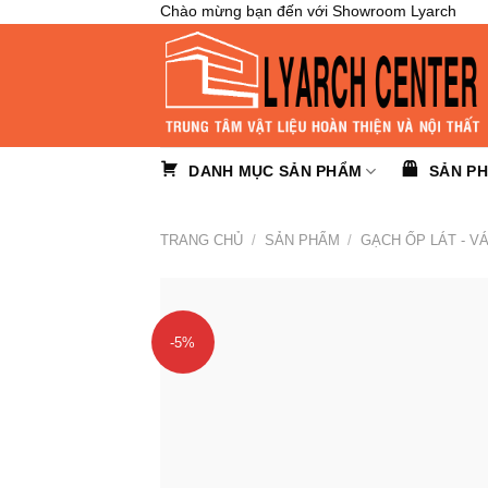
Skip
Chào mừng bạn đến với Showroom Lyarch
to
content
DANH MỤC SẢN PHẨM
SẢN P
TRANG CHỦ
/
SẢN PHẨM
/
GẠCH ỐP LÁT - V
-5%