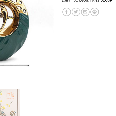
Danh mục:
Decor
,
HÀNG DECOR