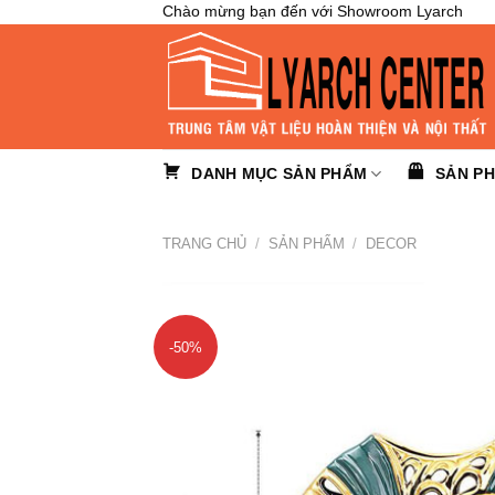
Skip
Chào mừng bạn đến với Showroom Lyarch
to
content
DANH MỤC SẢN PHẨM
SẢN P
TRANG CHỦ
/
SẢN PHẨM
/
DECOR
-50%