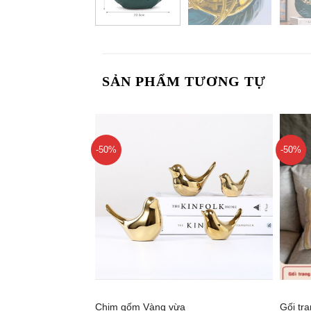
SẢN PHẨM TƯƠNG TỰ
-50%
-50%
+
+
Chim gốm Vàng vừa
Gối tr