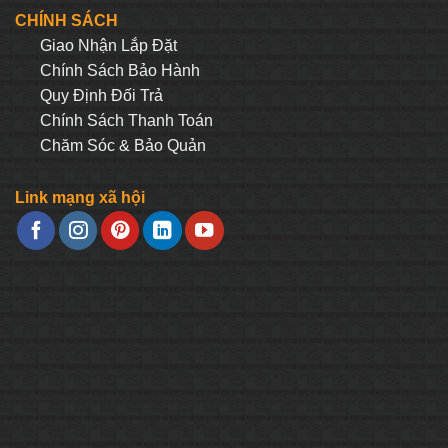
725.000₫.
là:
CHÍNH SÁCH
₫.
362.500₫.
Giao Nhận Lắp Đặt
Chính Sách Bảo Hành
Quy Định Đối Trả
Chính Sách Thanh Toán
Chăm Sóc & Bảo Quản
Link mạng xã hội