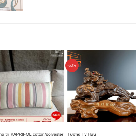
-50%
+
ang trí KAPRIFOL cotton/polyester
Tượng Tỳ Hưu