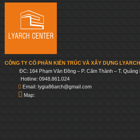
125.000₫.
là:
62.000₫.
CÔNG TY CỔ PHẦN KIẾN TRÚC VÀ XÂY DỰNG LYARC
ĐC: 164 Phạm Văn Đồng – P. Cẩm Thành – T. Quảng 
Hotline: 0948.861.024
Email: lygia86arch@gmail.com
Map: