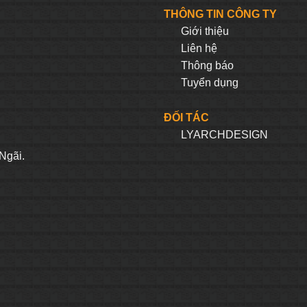
940.000₫.
là:
1.875.000₫.
là:
THÔNG TIN CÔNG TY
470.000₫.
937.000
Giới thiệu
Liên hệ
Thông báo
Tuyển dụng
ĐỐI TÁC
LYARCHDESIGN
H
Ngãi.