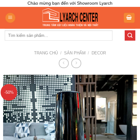
Skip
Chào mừng bạn đến với Showroom Lyarch
to
content
Tìm
kiếm:
TRANG CHỦ
/
SẢN PHẨM
/
DECOR
-50%