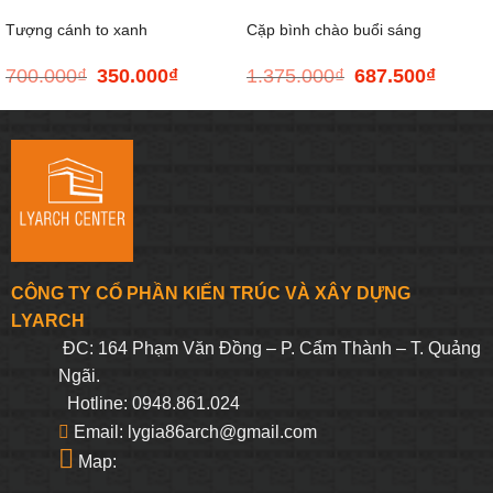
Tượng cánh to xanh
Cặp bình chào buổi sáng
700.000
₫
350.000
₫
1.375.000
₫
687.500
₫
Giá
Giá
Giá
Giá
(XANH)
gốc
hiện
gốc
hiện
là:
tại
là:
tại
700.000₫.
là:
1.375.000₫.
là:
350.000₫.
687.500
CÔNG TY CỔ PHẦN KIẾN TRÚC VÀ XÂY DỰNG
LYARCH
ĐC: 164 Phạm Văn Đồng – P. Cẩm Thành – T. Quảng
Ngãi.
Hotline: 0948.861.024
Email: lygia86arch@gmail.com
Map: