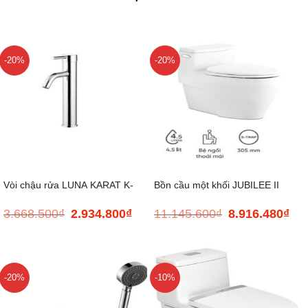
-20%
-20%
Vòi chậu rửa LUNA KARAT K-
Bồn cầu một khối JUBILEE II
3.668.500
₫
2.934.800
₫
11.145.600
₫
8.916.480
₫
Giá
Giá
Giá
Giá
15968T-M-CP
KARAT K-26065X-S-WK
gốc
hiện
gốc
hiện
là:
tại
là:
tại
3.668.500₫.
là:
11.145.600₫.
là:
2.934.800₫.
8.91
-20%
-10%