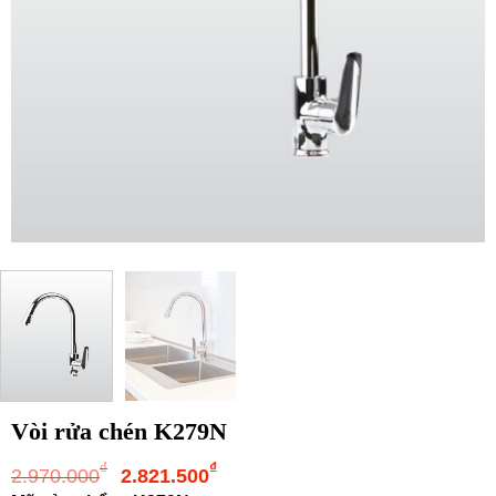
Vòi rửa chén K279N
Giá
Giá
₫
₫
2.970.000
2.821.500