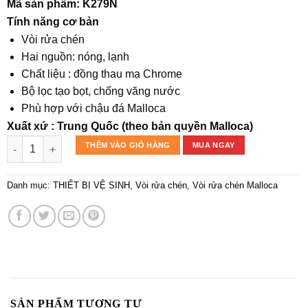
gốc
hiện
Mã sản phẩm: K279N
là:
tại
Tính năng cơ bản
2.970.000₫.
là:
Vòi rửa chén
2.821.500₫.
Hai nguồn: nóng, lạnh
Chất liệu : đồng thau mạ Chrome
Bộ lọc tạo bọt, chống văng nước
Phù hợp với chậu đá Malloca
Xuất xứ : Trung Quốc (theo bản quyền Malloca)
Vòi rửa chén K279N số lượng
THÊM VÀO GIỎ HÀNG
MUA NGAY
Danh mục:
THIẾT BỊ VỆ SINH
,
Vòi rửa chén
,
Vòi rửa chén Malloca
SẢN PHẨM TƯƠNG TỰ