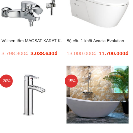
Vòi sen tắm MAGSAT KARAT K-
Bộ cầu 1 khối Acacia Evolution
3.798.300
₫
3.038.640
₫
13.000.000
₫
11.700.000
₫
Giá
Giá
Giá
Gi
37217T-CP
gốc
hiện
gốc
hi
là:
tại
là:
tại
3.798.300₫.
là:
13.000.000₫.
là:
3.038.640₫.
11
-20%
-15%