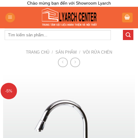
Skip
Chào mừng bạn đến với Showroom Lyarch
to
content
Tìm
kiếm:
TRANG CHỦ
/
SẢN PHẨM
/
VÒI RỬA CHÉN
-5%