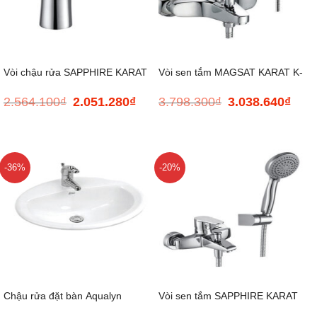
Vòi chậu rửa SAPPHIRE KARAT
Vòi sen tắm MAGSAT KARAT K-
2.564.100
₫
2.051.280
₫
3.798.300
₫
3.038.640
₫
Giá
Giá
Giá
Giá
K-99363T-M-CP
37217T-CP
gốc
hiện
gốc
hiện
là:
tại
là:
tại
2.564.100₫.
là:
3.798.300₫.
là:
2.051.280₫.
3.038
-36%
-20%
Chậu rửa đặt bàn Aqualyn
Vòi sen tắm SAPPHIRE KARAT