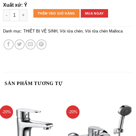
Xuất xứ: Ý
Vòi chậu rửa chén MF-073 số lượng
THÊM VÀO GIỎ HÀNG
MUA NGAY
Danh mục:
THIẾT BỊ VỆ SINH
,
Vòi rửa chén
,
Vòi rửa chén Malloca
SẢN PHẨM TƯƠNG TỰ
-20%
-20%