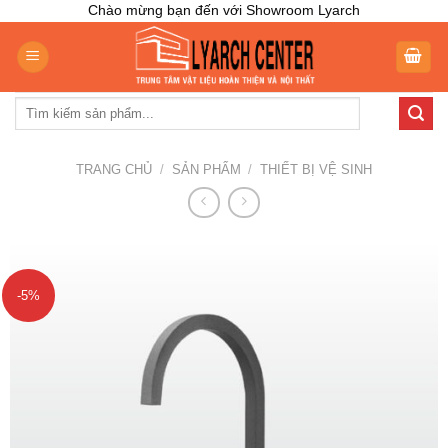
Skip
Chào mừng bạn đến với Showroom Lyarch
to
content
Tìm
kiếm:
TRANG CHỦ
/
SẢN PHẨM
/
THIẾT BỊ VỆ SINH
-5%