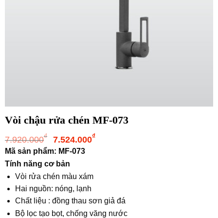
Vòi chậu rửa chén MF-073
Giá
Giá
₫
₫
7.920.000
7.524.000
gốc
hiện
Mã sản phẩm: MF-073
là:
tại
Tính năng cơ bản
7.920.000₫.
là:
Vòi rửa chén màu xám
7.524.000₫.
Hai nguồn: nóng, lạnh
Chất liệu : đồng thau sơn giả đá
Bộ lọc tạo bọt, chống văng nước