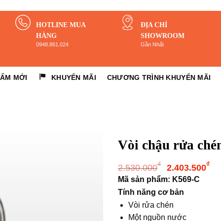
HOTLINE MUA
ĐỊA CHỈ
HÀNG
SHOWROOM
0948.861.024
Gần Nhất
HẨM MỚI
KHUYẾN MÃI
CHƯƠNG TRÌNH KHUYẾN MÃI
Vòi chậu rửa ch
Giá
G
₫
₫
2.530.000
2.403.500
gốc
h
Mã sản phẩm: K569-C
là:
tạ
Tính năng cơ bản
2.530.000
là
Vòi rửa chén
2.
Một nguồn nước