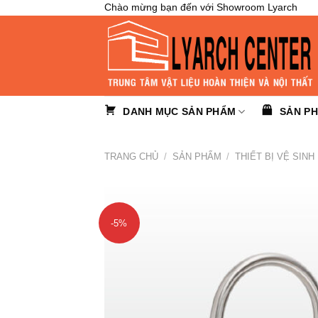
Skip
Chào mừng bạn đến với Showroom Lyarch
to
content
DANH MỤC SẢN PHẨM
SẢN P
TRANG CHỦ
/
SẢN PHẨM
/
THIẾT BỊ VỆ SINH
-5%