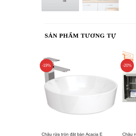
SẢN PHẨM TƯƠNG TỰ
-19%
-20%
+
+
Chậu rửa tròn đặt bàn Acacia E
Chậu r