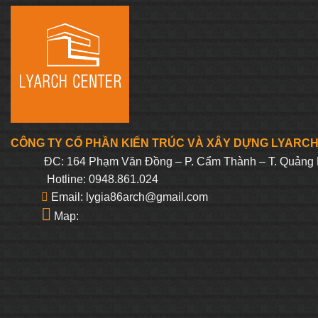
3.100.000₫.
là:
2.405.000₫.
CÔNG TY CỔ PHẦN KIẾN TRÚC VÀ XÂY DỰNG LYARC
ĐC: 164 Phạm Văn Đồng – P. Cẩm Thành – T. Quảng 
Hotline: 0948.861.024
Email: lygia86arch@gmail.com
Map: