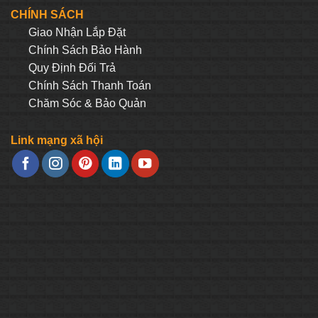
3.414.400₫.
là:
CHÍNH SÁCH
.800₫.
2.731.520₫.
Giao Nhận Lắp Đặt
Chính Sách Bảo Hành
Quy Định Đối Trả
Chính Sách Thanh Toán
Chăm Sóc & Bảo Quản
Link mạng xã hội