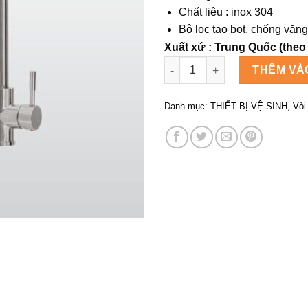
Chất liệu : inox 304
Bộ lọc tạo bọt, chống văn
Xuất xứ : Trung Quốc (theo
Vòi chậu rửa chén K569-C số 
THÊM VÀ
Danh mục:
THIẾT BỊ VỆ SINH
,
Vòi