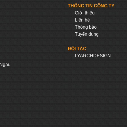
9.005.040₫.
là:
3.668.500₫.
là:
THÔNG TIN CÔNG TY
7.204.032₫.
2.934
Giới thiệu
Liên hệ
Thông báo
Tuyển dụng
ĐỐI TÁC
LYARCHDESIGN
H
Ngãi.