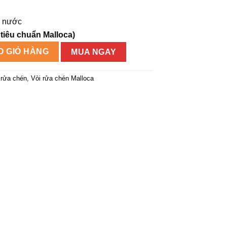
g nước
 tiêu chuẩn Malloca)
lượng
O GIỎ HÀNG
MUA NGAY
 rửa chén
,
Vòi rửa chén Malloca