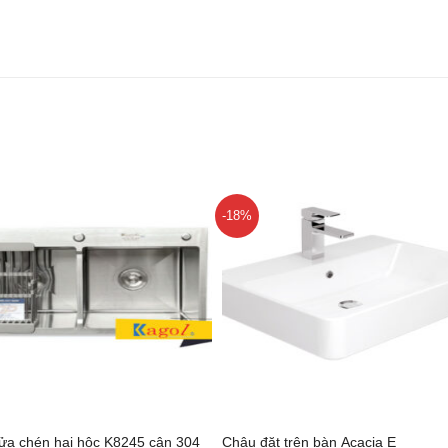
-18%
+
ửa chén hai hộc K8245 cân 304
Chậu đặt trên bàn Acacia E