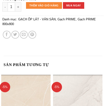
Prime TP (80*80/3) Porcelain(BIa) 9.5mm bóng fresh ion 20726 L
THÊM VÀO GIỎ HÀNG
MUA NGAY
Danh mục:
GẠCH ỐP LÁT - VÁN SÀN
,
Gạch PRIME
,
Gạch PRIME
800x800
SẢN PHẨM TƯƠNG TỰ
-5%
-5%