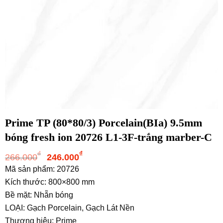
Prime TP (80*80/3) Porcelain(BIa) 9.5mm
bóng fresh ion 20726 L1-3F-trắng marber-C
Giá
Giá
₫
₫
266.000
246.000
gốc
hiện
Mã sản phẩm: 20726
là:
tại
Kích thước: 800×800 mm
266.000₫.
là:
Bề mặt: Nhẵn bóng
246.000₫.
LOẠI: Gạch Porcelain, Gạch Lát Nền
Thương hiệu: Prime