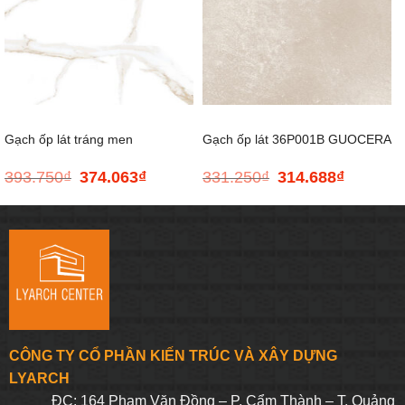
Gạch ốp lát tráng men
Gạch ốp lát 36P001B GUOCERA
393.750
₫
374.063
₫
331.250
₫
314.688
₫
Giá
Giá
Giá
Giá
MARBLE.WHITE.80- 800*800
– 300*600
gốc
hiện
gốc
hiện
là:
tại
là:
tại
393.750₫.
là:
331.250₫.
là:
374.063₫.
314.688₫.
CÔNG TY CỔ PHẦN KIẾN TRÚC VÀ XÂY DỰNG
LYARCH
ĐC: 164 Phạm Văn Đồng – P. Cẩm Thành – T. Quảng