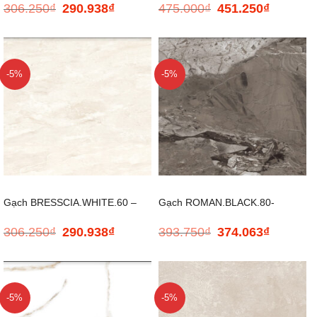
306.250
₫
290.938
₫
475.000
₫
451.250
₫
Giá
Giá
Giá
Giá
600*600
600*1200
gốc
hiện
gốc
hiện
là:
tại
là:
tại
306.250₫.
là:
475.000₫.
là:
290.938₫.
451.250₫.
-5%
-5%
Gạch BRESSCIA.WHITE.60 –
Gạch ROMAN.BLACK.80-
306.250
₫
290.938
₫
393.750
₫
374.063
₫
Giá
Giá
Giá
Giá
600*600
800×800
gốc
hiện
gốc
hiện
là:
tại
là:
tại
306.250₫.
là:
393.750₫.
là:
290.938₫.
374.063₫.
-5%
-5%