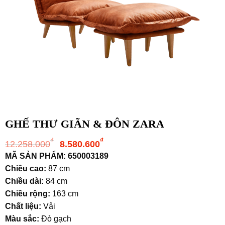
GHẾ THƯ GIÃN & ĐÔN ZARA
Giá
Giá
₫
₫
12.258.000
8.580.600
gốc
hiện
MÃ SẢN PHẨM: 650003189
là:
tại
Chiều cao:
87 cm
12.258.000₫.
là:
Chiều dài:
84 cm
8.580.600₫.
Chiều rộng:
163 cm
Chất liệu:
Vải
Màu sắc:
Đỏ gạch