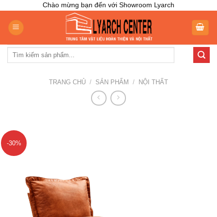
Skip
Chào mừng bạn đến với Showroom Lyarch
to
content
Tìm
kiếm:
TRANG CHỦ
/
SẢN PHẨM
/
NỘI THẤT
-30%