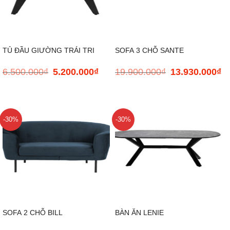
TỦ ĐẦU GIƯỜNG TRÁI TRI
SOFA 3 CHỖ SANTE
6.500.000
₫
5.200.000
₫
19.900.000
₫
13.930.000
₫
Giá
Giá
Giá
Gi
gốc
hiện
gốc
hi
là:
tại
là:
tại
6.500.000₫.
là:
19.900.000₫.
là:
5.200.000₫.
13
-30%
-30%
SOFA 2 CHỖ BILL
BÀN ĂN LENIE