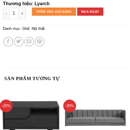
Thương hiệu: Lyarch
GHẾ THƯ GIÃN & ĐÔN ZARA số lượng
THÊM VÀO GIỎ HÀNG
MUA NGAY
Danh mục:
Ghế
,
Nội thất
SẢN PHẨM TƯƠNG TỰ
-20%
-30%