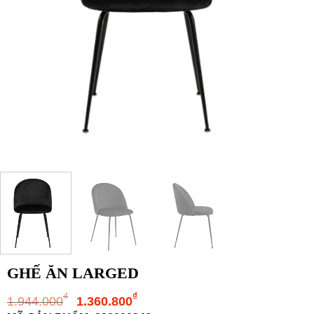
GHẾ ĂN LARGED
Giá
Giá
₫
₫
1.944.000
1.360.800