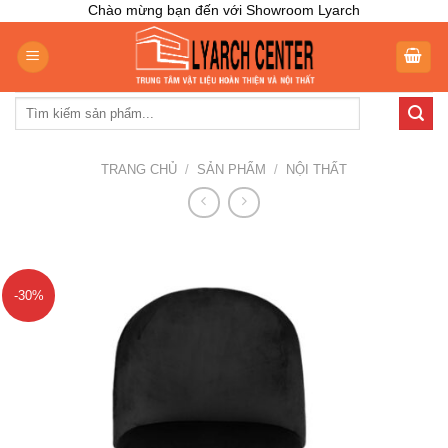
Skip
Chào mừng bạn đến với Showroom Lyarch
to
content
Tìm
kiếm:
TRANG CHỦ
/
SẢN PHẨM
/
NỘI THẤT
-30%