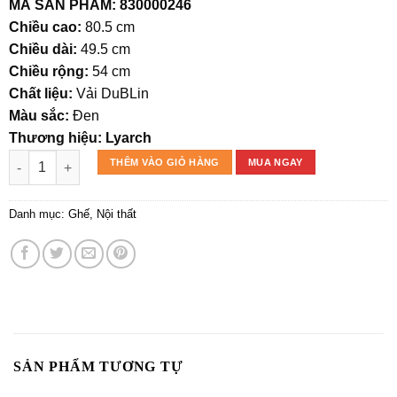
gốc
hiện
MÃ SẢN PHẨM: 830000246
là:
tại
Chiều cao:
80.5 cm
1.944.000₫.
là:
Chiều dài:
49.5 cm
1.360.800₫.
Chiều rộng:
54 cm
Chất liệu:
Vải DuBLin
Màu sắc:
Đen
Thương hiệu: Lyarch
GHẾ ĂN LARGED số lượng
THÊM VÀO GIỎ HÀNG
MUA NGAY
Danh mục:
Ghế
,
Nội thất
SẢN PHẨM TƯƠNG TỰ