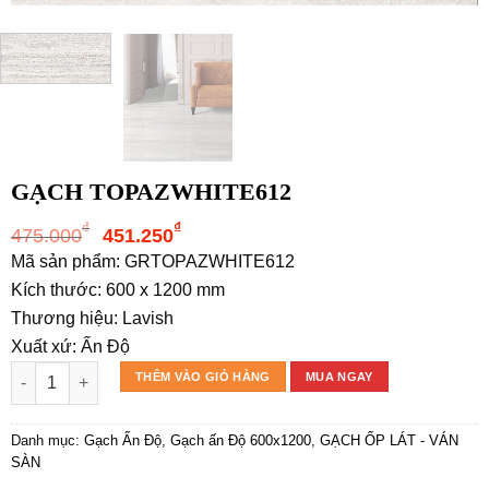
GẠCH TOPAZWHITE612
Giá
Giá
₫
₫
475.000
451.250
gốc
hiện
Mã sản phẩm: GRTOPAZWHITE612
là:
tại
Kích thước: 600 x 1200 mm
475.000₫.
là:
Thương hiệu: Lavish
451.250₫.
Xuất xứ: Ấn Độ
GẠCH TOPAZWHITE612 số lượng
THÊM VÀO GIỎ HÀNG
MUA NGAY
Danh mục:
Gạch Ấn Độ
,
Gạch ấn Độ 600x1200
,
GẠCH ỐP LÁT - VÁN
SÀN