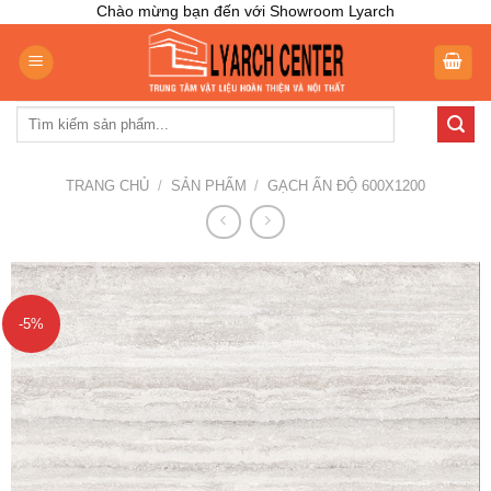
Skip
Chào mừng bạn đến với Showroom Lyarch
to
content
Tìm
kiếm:
TRANG CHỦ
/
SẢN PHẨM
/
GẠCH ẤN ĐỘ 600X1200
-5%