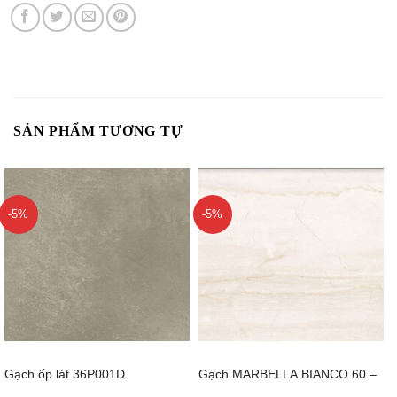
SẢN PHẨM TƯƠNG TỰ
-5%
-5%
Gạch ốp lát 36P001D
Gạch MARBELLA.BIANCO.60 –