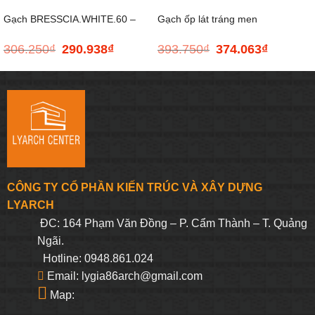
Gạch BRESSCIA.WHITE.60 –
Gạch ốp lát tráng men
306.250
₫
290.938
₫
393.750
₫
374.063
₫
Giá
Giá
Giá
Giá
600*600
MAPS.LIGHT.80 – 800*800
gốc
hiện
gốc
hiện
là:
tại
là:
tại
306.250₫.
là:
393.750₫.
là:
290.938₫.
374.063₫.
CÔNG TY CỔ PHẦN KIẾN TRÚC VÀ XÂY DỰNG
LYARCH
ĐC: 164 Phạm Văn Đồng – P. Cẩm Thành – T. Quảng
Ngãi.
Hotline: 0948.861.024
Email: lygia86arch@gmail.com
Map: