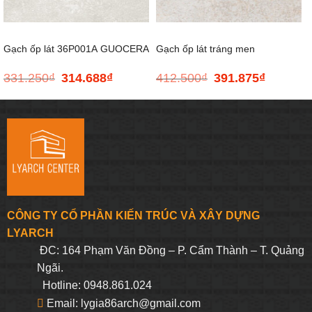
Gạch ốp lát 36P001A GUOCERA
Gạch ốp lát tráng men
331.250
₫
314.688
₫
412.500
₫
391.875
₫
Giá
Giá
Giá
Giá
– 300*600
MONTANA.WHITE.80 – 800*800
gốc
hiện
gốc
hiện
là:
tại
là:
tại
331.250₫.
là:
412.500₫.
là:
314.688₫.
391.875₫.
CÔNG TY CỔ PHẦN KIẾN TRÚC VÀ XÂY DỰNG
LYARCH
ĐC: 164 Phạm Văn Đồng – P. Cẩm Thành – T. Quảng
Ngãi.
Hotline: 0948.861.024
Email: lygia86arch@gmail.com