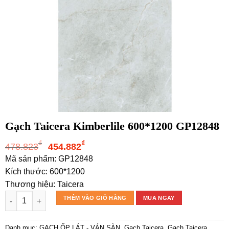
Gạch Taicera Kimberlile 600*1200 GP12848
Giá
Giá
₫
₫
478.823
454.882
gốc
hiện
Mã sản phẩm: GP12848
là:
tại
Kích thước: 600*1200
478.823₫.
là:
Thương hiệu: Taicera
454.882₫.
Gạch Taicera Kimberlile 600*1200 GP12848 số lượng
THÊM VÀO GIỎ HÀNG
MUA NGAY
Danh mục:
GẠCH ỐP LÁT - VÁN SÀN
,
Gạch Taicera
,
Gạch Taicera