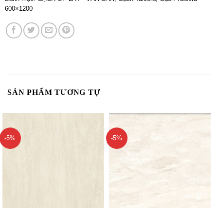
600×1200
SẢN PHẨM TƯƠNG TỰ
-5%
-5%