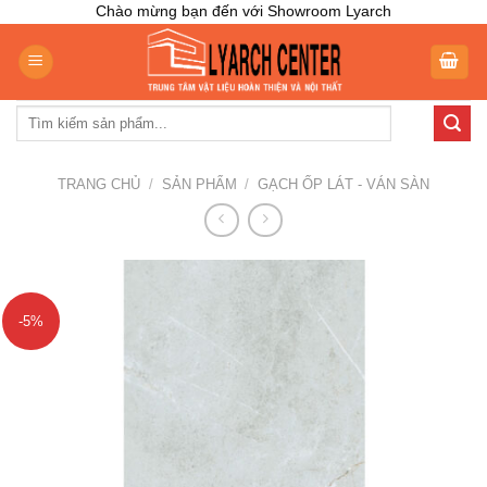
Skip
Chào mừng bạn đến với Showroom Lyarch
to
content
Tìm
kiếm:
TRANG CHỦ
/
SẢN PHẨM
/
GẠCH ỐP LÁT - VÁN SÀN
-5%