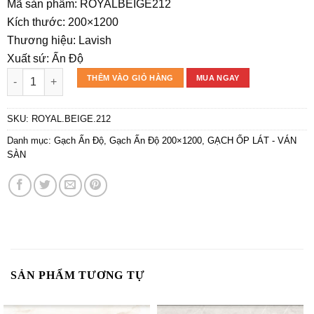
gốc
hiện
Mã sản phẩm: ROYALBEIGE212
là:
tại
Kích thước: 200×1200
425.000₫.
là:
Thương hiệu: Lavish
339.600₫.
Xuất sứ: Ấn Độ
Gạch ROYAL.BEIGE.212 200*1200 số lượng
THÊM VÀO GIỎ HÀNG
MUA NGAY
SKU:
ROYAL.BEIGE.212
Danh mục:
Gạch Ấn Độ
,
Gạch Ấn Độ 200×1200
,
GẠCH ỐP LÁT - VÁN
SÀN
SẢN PHẨM TƯƠNG TỰ