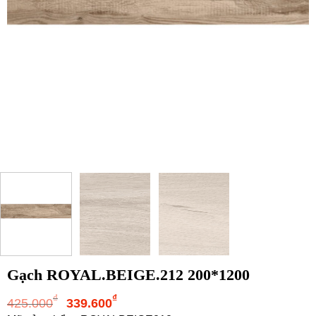
Gạch ROYAL.BEIGE.212 200*1200
Giá
Giá
₫
₫
425.000
339.600