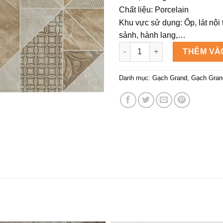
Chất liệu: Porcelain
Khu vực sử dụng: Ốp, lát nội 
sảnh, hành lang,…
Gạch ốp lát Grand GB3624A A
THÊM VÀ
Danh mục:
Gạch Grand
,
Gạch Gran