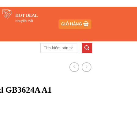
HOT DEAL
Khuyến Mãi
GIỎ HÀNG
Tìm
kiếm:
nd GB3624A A1
₫.