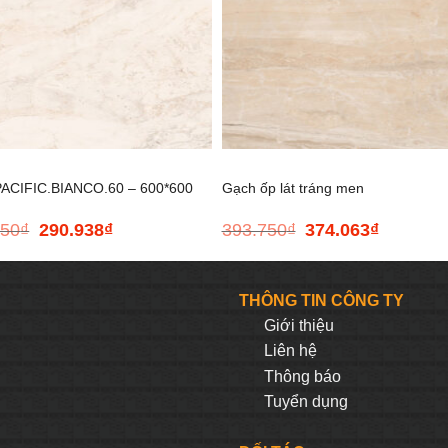
+
ACIFIC.BIANCO.60 – 600*600
Gạch ốp lát tráng men
250
₫
290.938
₫
393.750
₫
374.063
₫
Giá
Giá
Giá
Giá
ONICHITTA.BEIGE.80 – 800*800
gốc
hiện
gốc
hiện
là:
tại
là:
tại
306.250₫.
là:
393.750₫.
là:
THÔNG TIN CÔNG TY
290.938₫.
374.063₫.
Giới thiệu
Liên hệ
Thông báo
Tuyển dụng