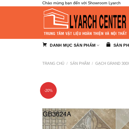
Skip
Chào mừng bạn đến với Showroom Lyarch
to
content
DANH MỤC SẢN PHẨM
SẢN P
TRANG CHỦ
/
SẢN PHẨM
/
GẠCH GRAND 300
-20%