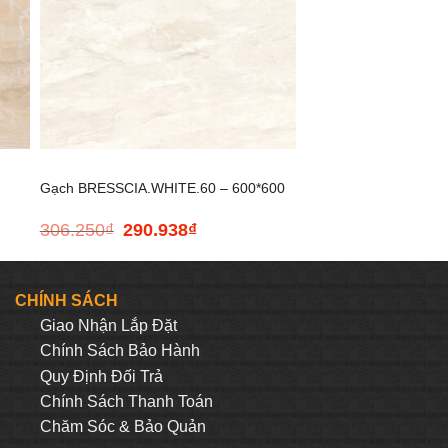
+
Gạch BRESSCIA.WHITE.60 – 600*600
306.250
₫
290.938
₫
Giá
Giá
gốc
hiện
là:
tại
306.250₫.
là:
CHÍNH SÁCH
290.938₫.
Giao Nhận Lắp Đặt
Chính Sách Bảo Hành
Quy Định Đối Trả
Chính Sách Thanh Toán
Chăm Sóc & Bảo Quản