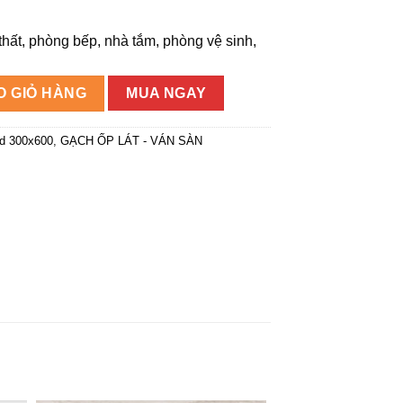
thất, phòng bếp, nhà tắm, phòng vệ sinh,
1 số lượng
O GIỎ HÀNG
MUA NGAY
d 300x600
,
GẠCH ỐP LÁT - VÁN SÀN