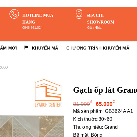
HOTLINE MUA
ĐỊA CHỈ
HÀNG
SHOWROOM
0948.861.024
Gần Nhất
HẨM MỚI
KHUYẾN MÃI
CHƯƠNG TRÌNH KHUYẾN MÃI
X600
Gạch ốp lát Gra
Giá
Giá
₫
₫
81.000
65.000
gốc
hiện
Mã sản phẩm: GB3624A A1
là:
tại
Kích thước:30×60
81.000₫.
là:
Thương hiệu: Grand
65.000
Bề mặt: Bóng