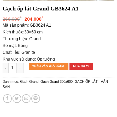
Gạch ốp lát Grand GB3624 A1
Giá
Giá
₫
₫
266.000
204.000
gốc
hiện
Mã sản phẩm: GB3624 A1
là:
tại
Kích thước:30×60 cm
266.000₫.
là:
Thương hiệu: Grand
204.000₫.
Bề mặt: Bóng
Chất liệu: Granite
Khu vực sử dụng: Ốp tường
Gạch ốp lát Grand GB3624 A1 số lượng
THÊM VÀO GIỎ HÀNG
MUA NGAY
Danh mục:
Gạch Grand
,
Gạch Grand 300x600
,
GẠCH ỐP LÁT - VÁN
SÀN