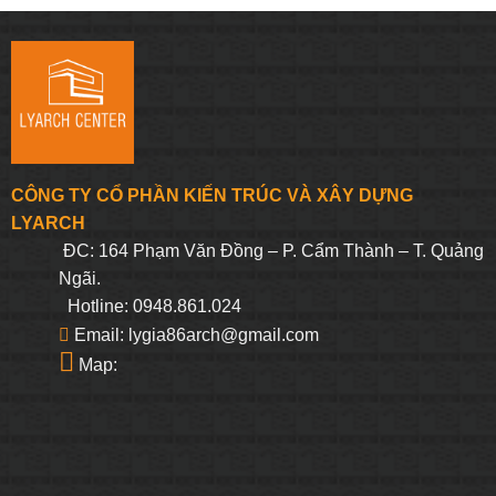
là:
tại
là:
tại
331.250₫.
là:
331.250₫.
là:
314.688₫.
314.688₫.
CÔNG TY CỔ PHẦN KIẾN TRÚC VÀ XÂY DỰNG
LYARCH
ĐC: 164 Phạm Văn Đồng – P. Cẩm Thành – T. Quảng
Ngãi.
Hotline: 0948.861.024
Email: lygia86arch@gmail.com
Map: