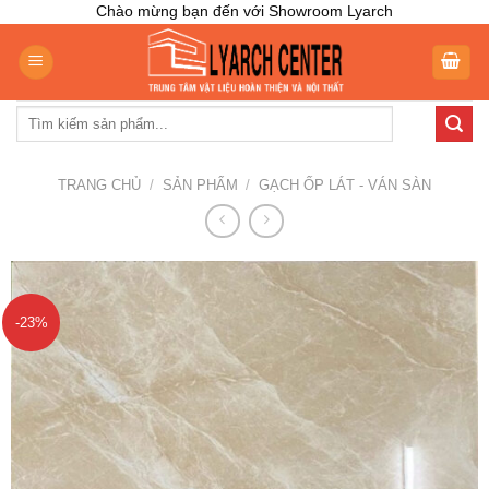
Skip
Chào mừng bạn đến với Showroom Lyarch
to
content
Tìm
kiếm:
TRANG CHỦ
/
SẢN PHẨM
/
GẠCH ỐP LÁT - VÁN SÀN
-23%