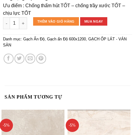
Ưu điểm : Chống thấm hút TỐT – chống trầy xước TỐT –
chịu lực TỐT
Gạch Nhập Khẩu Ấn Độ LA-HIGHTGLOSSY028-60*120 số lượng
THÊM VÀO GIỎ HÀNG
MUA NGAY
Danh mục:
Gạch Ấn Độ
,
Gạch ấn Độ 600x1200
,
GẠCH ỐP LÁT - VÁN
SÀN
SẢN PHẨM TƯƠNG TỰ
-5%
-5%