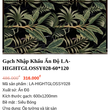
Gạch Nhập Khẩu Ấn Độ LA-
HIGHTGLOSSY028-60*120
Giá
Giá
₫
₫
486.000
316.000
gốc
hiện
Mã sản phẩm : LA-HIGHTGLOSSY028
là:
tại
Xuất sứ: Ấn Độ
486.000₫.
là:
Kích thước gạch: 600x1200mm
316.000₫.
Bề mặt : Siêu Bóng
Ứng dụng: Ốp tường và lát sàn