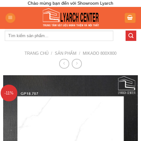
Skip
Chào mừng bạn đến với Showroom Lyarch
to
content
Tìm
kiếm:
TRANG CHỦ
/
SẢN PHẨM
/
MIKADO 800X800
-11%