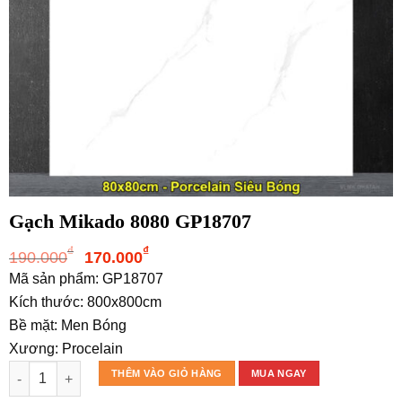
Gạch Mikado 8080 GP18707
Giá
Giá
₫
₫
190.000
170.000
gốc
hiện
Mã sản phẩm: GP18707
là:
tại
Kích thước: 800x800cm
190.000₫.
là:
Bề mặt: Men Bóng
170.000₫.
Xương: Procelain
Gạch Mikado 8080 GP18707 số lượng
THÊM VÀO GIỎ HÀNG
MUA NGAY