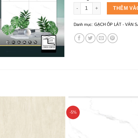
Gạch Mikado 60×60 GP96.707 
THÊM VÀ
Danh mục:
GẠCH ỐP LÁT - VÁN 
-5%