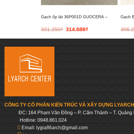
Gạch ốp lát 36P001D GUOCERA –
Gạch 
331.250
₫
314.688
₫
306.
Giá
Giá
300*600
gốc
hiện
là:
tại
331.250₫.
là:
314.688₫.
CÔNG TY CỔ PHẦN KIẾN TRÚC VÀ XÂY DỰNG LYARC
ĐC: 164 Phạm Văn Đồng – P. Cẩm Thành – T. Quảng 
Hotline: 0948.861.024
Email: lygia86arch@gmail.com