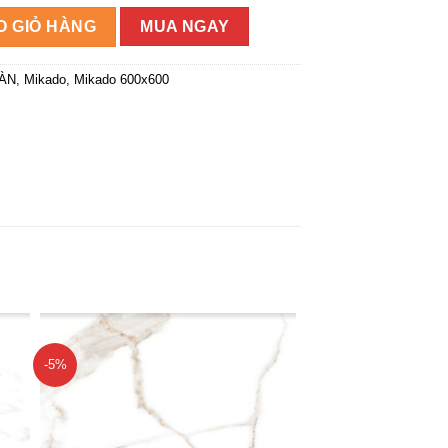
số lượng
O GIỎ HÀNG
MUA NGAY
SÀN
,
Mikado
,
Mikado 600x600
-5%