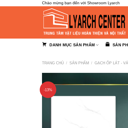
Skip
Chào mừng bạn đến với Showroom Lyarch
to
content
DANH MỤC SẢN PHẨM
SẢN P
TRANG CHỦ
/
SẢN PHẨM
/
GẠCH ỐP LÁT - V
-13%