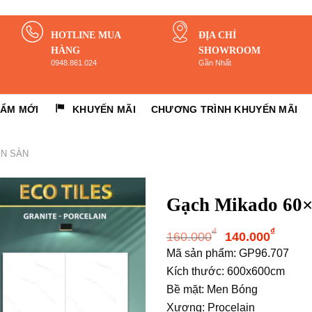
HOTLINE MUA
ĐỊA CHỈ
HÀNG
SHOWROOM
0948.861.024
Gần Nhất
HẨM MỚI
KHUYẾN MÃI
CHƯƠNG TRÌNH KHUYẾN MÃI
ÁN SÀN
Gạch Mikado 60×
Giá
Giá
₫
₫
160.000
140.000
gốc
hiện
Mã sản phẩm: GP96.707
là:
tại
Kích thước: 600x600cm
160.000₫.
là:
Bề mặt: Men Bóng
140.
Xương: Procelain