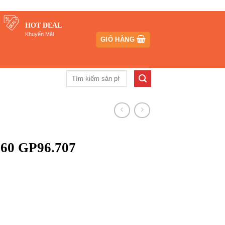
HOT DEAL
Khuyến Mãi
GIỎ HÀNG
Tìm
kiếm:
60 GP96.707
000₫.