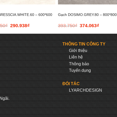
BRESSCIA.WHITE.60 – 600*600
Gạch DOSIMO.GREY.80 – 800*800
250
₫
290.938
₫
393.750
₫
374.063
₫
Giá
Giá
Giá
Giá
gốc
hiện
gốc
hiện
là:
tại
là:
tại
306.250₫.
là:
393.750₫.
là:
THÔNG TIN CÔNG TY
290.938₫.
374.063₫.
Giới thiệu
Liên hệ
Thông báo
Tuyển dụng
ĐỐI TÁC
LYARCHDESIGN
H
Ngãi.