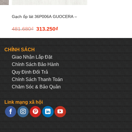
Gạch ốp lát 36P006A GUOCERA –
481.680
₫
313.250
₫
Giá
Giá
300*600
gốc
hiện
là:
tại
481.680₫.
là:
CHÍNH SÁCH
313.250₫.
Giao Nhận Lắp Đặt
Chính Sách Bảo Hành
Quy Định Đối Trả
Chính Sách Thanh Toán
Chăm Sóc & Bảo Quản
Link mạng xã hội