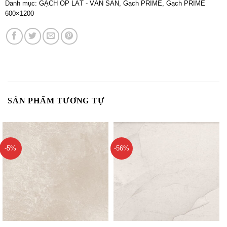
Danh mục:
GẠCH ỐP LÁT - VÁN SÀN
,
Gạch PRIME
,
Gạch PRIME
600×1200
SẢN PHẨM TƯƠNG TỰ
-5%
-56%