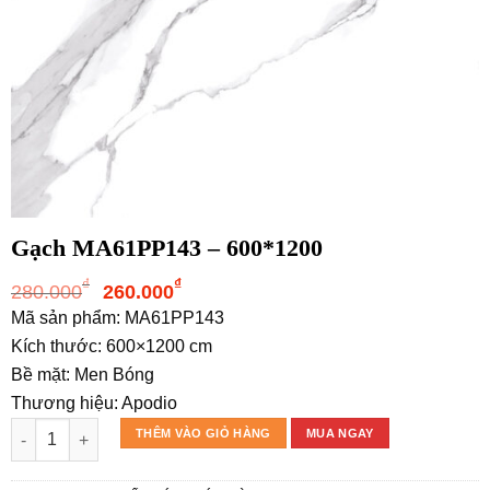
Gạch MA61PP143 – 600*1200
Giá
Giá
₫
₫
280.000
260.000
gốc
hiện
Mã sản phẩm: MA61PP143
là:
tại
Kích thước: 600×1200 cm
280.000₫.
là:
Bề mặt: Men Bóng
260.000₫.
Thương hiệu: Apodio
Gạch MA61PP143 – 600*1200 số lượng
THÊM VÀO GIỎ HÀNG
MUA NGAY