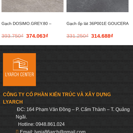
Gạch DOSIMO.GREY.80 –
Gạch ốp lát 36P001E GOUCERA
393.750
₫
374.063
₫
331.250
₫
314.688
₫
Giá
Giá
Giá
Giá
800*800
– 300*600
gốc
hiện
gốc
hiện
là:
tại
là:
tại
393.750₫.
là:
331.250₫.
là:
374.063₫.
314.688₫.
CÔNG TY CỔ PHẦN KIẾN TRÚC VÀ XÂY DỰNG
LYARCH
ĐC: 164 Phạm Văn Đồng – P. Cẩm Thành – T. Quảng
Ngãi.
Hotline: 0948.861.024
Email: lygia86arch@gmail.com