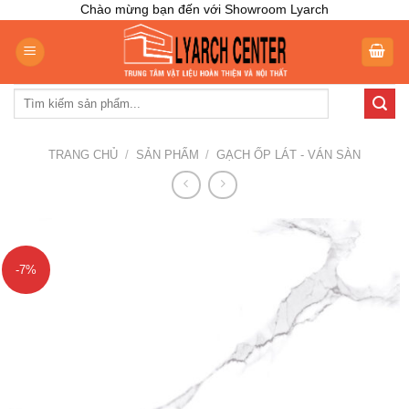
Skip
Chào mừng bạn đến với Showroom Lyarch
to
content
Tìm
kiếm:
TRANG CHỦ
/
SẢN PHẨM
/
GẠCH ỐP LÁT - VÁN SÀN
-7%