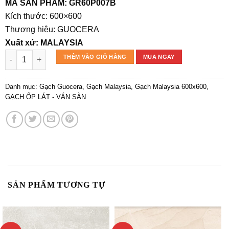
gốc
hiện
MÃ SẢN PHẨM: GR60P007B
là:
tại
Kích thước: 600×600
331.250₫.
là:
Thương hiệu: GUOCERA
314.688₫.
Xuất xứ: MALAYSIA
Gạch GUOCERA 60P007B số lượng
THÊM VÀO GIỎ HÀNG
MUA NGAY
Danh mục:
Gạch Guocera
,
Gạch Malaysia
,
Gạch Malaysia 600x600
,
GẠCH ỐP LÁT - VÁN SÀN
SẢN PHẨM TƯƠNG TỰ