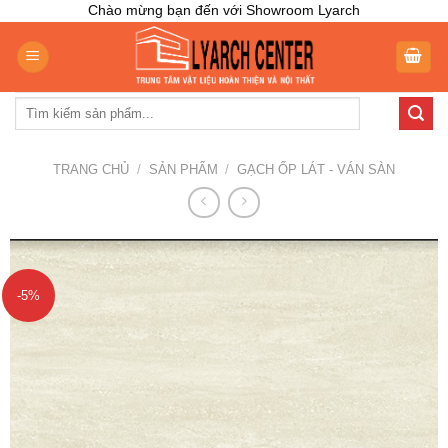
Skip
Chào mừng bạn đến với Showroom Lyarch
to
content
Tìm
kiếm:
TRANG CHỦ
/
SẢN PHẨM
/
GẠCH ỐP LÁT - VÁN SÀN
-5%