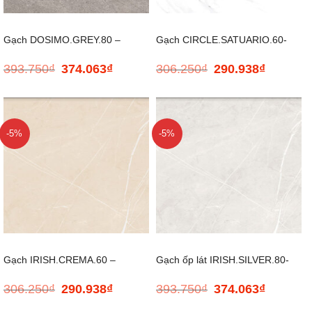
Gạch DOSIMO.GREY.80 –
Gạch CIRCLE.SATUARIO.60-
393.750
₫
374.063
₫
306.250
₫
290.938
₫
Giá
Giá
Giá
Giá
800*800
600x600mm
gốc
hiện
gốc
hiện
là:
tại
là:
tại
393.750₫.
là:
306.250₫.
là:
374.063₫.
290.938₫.
-5%
-5%
Gạch IRISH.CREMA.60 –
Gạch ốp lát IRISH.SILVER.80-
306.250
₫
290.938
₫
393.750
₫
374.063
₫
Giá
Giá
Giá
Giá
600*600
800*800
gốc
hiện
gốc
hiện