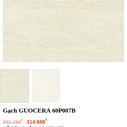
Gạch GUOCERA 60P007B
Giá
Giá
₫
₫
331.250
314.688