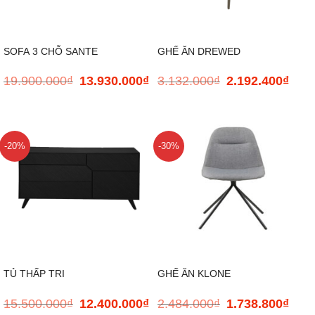
SOFA 3 CHỖ SANTE
GHẾ ĂN DREWED
19.900.000
₫
13.930.000
₫
3.132.000
₫
2.192.400
₫
Giá
Giá
Giá
Giá
gốc
hiện
gốc
hiện
là:
tại
là:
tại
19.900.000₫.
là:
3.132.000₫.
là:
13.930.000₫.
2.192
-20%
-30%
TỦ THẤP TRI
GHẾ ĂN KLONE
15.500.000
₫
12.400.000
₫
2.484.000
₫
1.738.800
₫
Giá
Giá
Giá
Giá