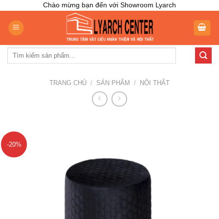
Skip
Chào mừng bạn đến với Showroom Lyarch
to
content
Tìm
kiếm:
TRANG CHỦ
/
SẢN PHẨM
/
NỘI THẤT
-20%