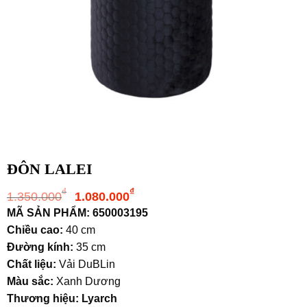
ĐÔN LALEI
Giá
Giá
₫
₫
1.350.000
1.080.000
gốc
hiện
MÃ SẢN PHẨM: 650003195
là:
tại
Chiều cao:
40 cm
1.350.000₫.
là:
Đường kính:
35 cm
1.080.000₫.
Chất liệu:
Vải DuBLin
Màu sắc:
Xanh Dương
Thương hiệu: Lyarch