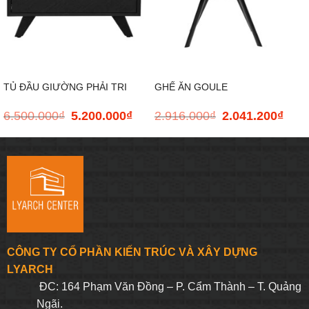
TỦ ĐẦU GIƯỜNG PHẢI TRI
GHẾ ĂN GOULE
6.500.000
₫
5.200.000
₫
2.916.000
₫
2.041.200
₫
Giá
Giá
Giá
Giá
gốc
hiện
gốc
hiện
là:
tại
là:
tại
6.500.000₫.
là:
2.916.000₫.
là:
5.200.000₫.
2.041
CÔNG TY CỔ PHẦN KIẾN TRÚC VÀ XÂY DỰNG
LYARCH
ĐC: 164 Phạm Văn Đồng – P. Cẩm Thành – T. Quảng
Ngãi.