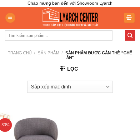
Skip
Chào mừng bạn đến với Showroom Lyarch
to
content
Tìm
kiếm:
TRANG CHỦ
/
SẢN PHẨM
/
SẢN PHẨM ĐƯỢC GẮN THẺ “GHẾ
ĂN”
LỌC
-30%