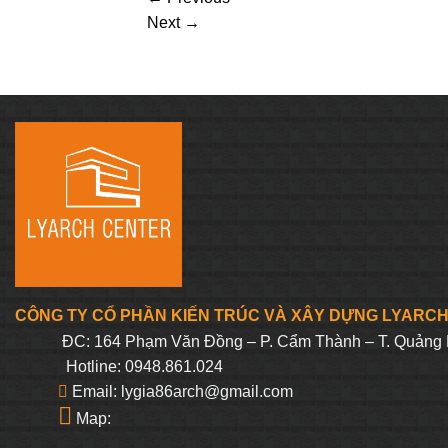
Next
→
CÔNG TY CỔ PHẦN KIẾN TRÚC VÀ XÂY DỰNG LYARC
ĐC: 164 Phạm Văn Đồng – P. Cẩm Thành – T. Quảng 
Hotline: 0948.861.024
Email: lygia86arch@gmail.com
Map: