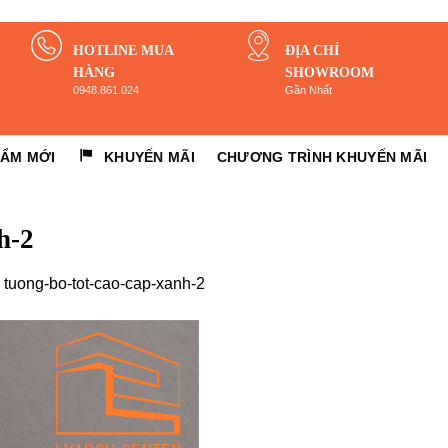
HOTLINE MUA
ĐỊA CHỈ
HÀNG
SHOWROOM
0948.861.024
Gần Nhất
HẨM MỚI
KHUYẾN MÃI
CHƯƠNG TRÌNH KHUYẾN MÃI
h-2
n
tuong-bo-tot-cao-cap-xanh-2