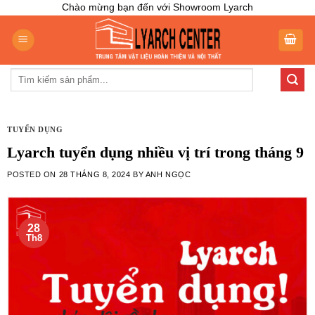
Skip
Chào mừng bạn đến với Showroom Lyarch
to
content
Tìm
kiếm:
TUYỂN DỤNG
Lyarch tuyển dụng nhiều vị trí trong tháng 9
POSTED ON
28 THÁNG 8, 2024
BY
ANH NGỌC
28
Th8