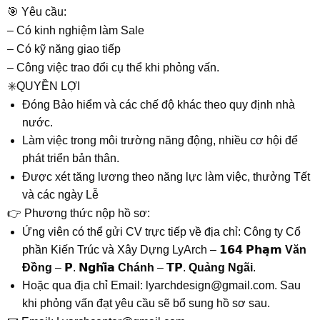
️🎯 Yêu cầu:
– Có kinh nghiệm làm Sale
– Có kỹ năng giao tiếp
– Công việc trao đổi cụ thể khi phỏng vấn.
✳️QUYỀN LỢI
Đóng Bảo hiểm và các chế độ khác theo quy định nhà
nước.
Làm việc trong môi trường năng động, nhiều cơ hội để
phát triển bản thân.
Được xét tăng lương theo năng lực làm việc, thưởng Tết
và các ngày Lễ
👉 Phương thức nộp hồ sơ:
Ứng viên có thể gửi CV trực tiếp về địa chỉ: Công ty Cổ
phần Kiến Trúc và Xây Dựng LyArch – 𝟭𝟲𝟰 𝗣𝗵𝗮̣𝗺
Văn
Đồng
– 𝗣. 𝗡𝗴𝗵𝗶̃𝗮
Chánh
– 𝗧𝗣.
Quảng Ngãi
.
Hoặc qua địa chỉ Email: lyarchdesign@gmail.com. Sau
khi phỏng vấn đạt yêu cầu sẽ bổ sung hồ sơ sau.