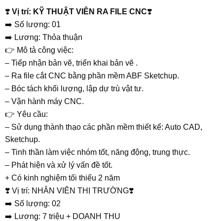
❣️
Vị trí: KỸ THUẬT VIÊN RA FILE CNC
❣️
➡️ Số lượng: 01
➡️ Lương: Thỏa thuận
👉 Mô tả công việc:
– Tiếp nhận bản vẽ, triển khai bản vẽ .
– Ra file cắt CNC bằng phần mềm ABF Sketchup.
– Bóc tách khối lượng, lập dự trù vật tư.
– Vận hành máy CNC.
👉 Yêu cầu:
– Sử dụng thành thạo các phần mềm thiết kế: Auto CAD,
Sketchup.
– Tinh thần làm việc nhóm tốt, năng động, trung thực.
– Phát hiện và xử lý vấn đề tốt.
+ Có kinh nghiệm tối thiểu 2 năm
❣️ Vị trí: NHÂN VIÊN THỊ TRƯỜNG❣️
➡️ Số lượng: 02
➡️ Lương: 7 triệu + DOANH THU