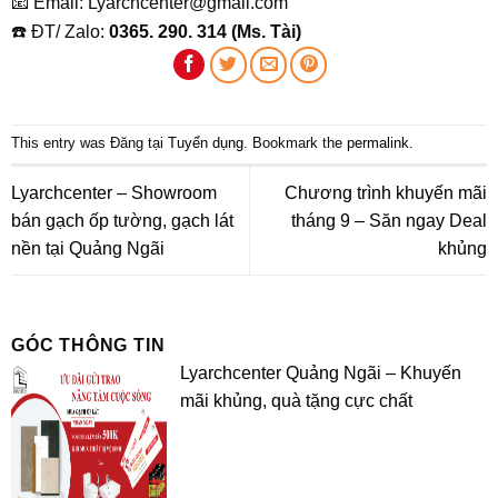
📧 Email: Lyarchcenter@gmail.com
☎️ ĐT/ Zalo:
0365. 290. 314 (Ms. Tài)
This entry was Đăng tại
Tuyển dụng
. Bookmark the
permalink
.
Lyarchcenter – Showroom
Chương trình khuyến mãi
bán gạch ốp tường, gạch lát
tháng 9 – Săn ngay Deal
nền tại Quảng Ngãi
khủng
GÓC THÔNG TIN
Lyarchcenter Quảng Ngãi – Khuyến
mãi khủng, quà tặng cực chất