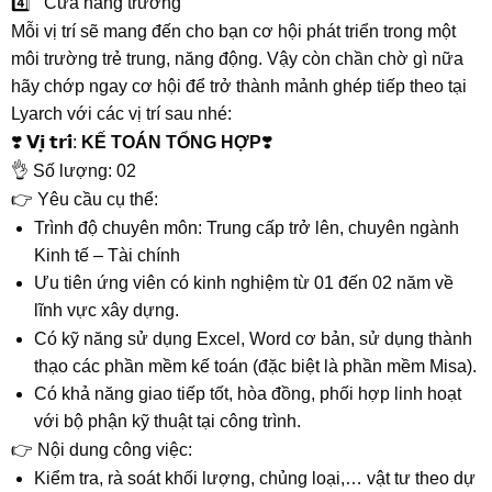
4️⃣ Cửa hàng trưởng
Mỗi vị trí sẽ mang đến cho bạn cơ hội phát triển trong một
môi trường trẻ trung, năng động. Vậy còn chần chờ gì nữa
hãy chớp ngay cơ hội để trở thành mảnh ghép tiếp theo tại
Lyarch với các vị trí sau nhé:
❣️ 𝗩𝗶̣ 𝘁𝗿𝗶́:
KẾ TOÁN TỔNG HỢP
❣️
👌 Số lượng: 02
👉 Yêu cầu cụ thể:
Trình độ chuyên môn: Trung cấp trở lên, chuyên ngành
Kinh tế – Tài chính
Ưu tiên ứng viên có kinh nghiệm từ 01 đến 02 năm về
lĩnh vực xây dựng.
Có kỹ năng sử dụng Excel, Word cơ bản, sử dụng thành
thạo các phần mềm kế toán (đặc biệt là phần mềm Misa).
Có khả năng giao tiếp tốt, hòa đồng, phối hợp linh hoạt
với bộ phận kỹ thuật tại công trình.
👉 Nội dung công việc:
Kiểm tra, rà soát khối lượng, chủng loại,… vật tư theo dự