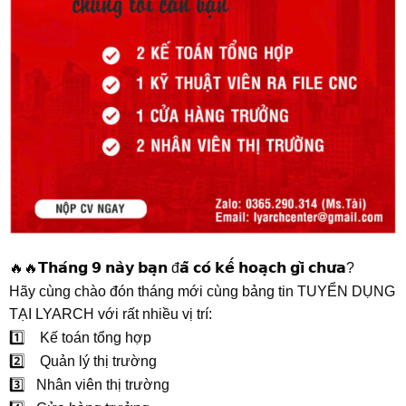
🔥🔥𝗧𝗵𝗮́𝗻𝗴 𝟵 𝗻𝗮̀𝘆 𝗯𝗮̣𝗻 đ𝗮̃ 𝗰𝗼́ 𝗸𝗲̂́ 𝗵𝗼𝗮̣𝗰𝗵 𝗴𝗶̀ 𝗰𝗵𝘂̛𝗮?
Hãy cùng chào đón tháng mới cùng bảng tin TUYỂN DỤNG
TẠI LYARCH với rất nhiều vị trí:
1️⃣ Kế toán tổng hợp
2️⃣ Quản lý thị trường
3️⃣ Nhân viên thị trường