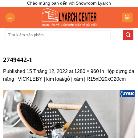
Skip
Chào mừng bạn đến với Showroom Lyarch
to
content
Tìm
kiếm:
2749442-1
Published
15 Tháng 12, 2022
at
1280 × 960
in
Hộp đựng đa
năng | VICKLEBY | kim loại/gỗ | xám | R15xD20xC20cm