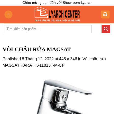
Skip
Chào mừng bạn đến với Showroom Lyarch
to
content
Tìm
kiếm:
VÒI CHẬU RỬA MAGSAT
Published
8 Tháng 12, 2022
at
445 × 346
in
Vòi chậu rửa
MAGSAT KARAT K-11815T-M-CP